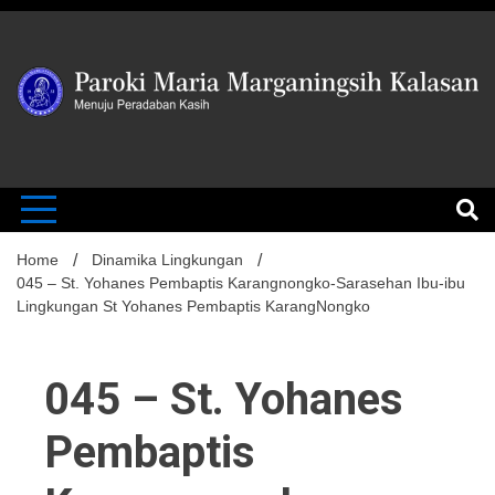
Skip
to
content
MENUJU PERADABAN KASIH
Paroki Mari
Marganingsi
Home
Dinamika Lingkungan
045 – St. Yohanes Pembaptis Karangnongko-Sarasehan Ibu-ibu
Lingkungan St Yohanes Pembaptis KarangNongko
Kalasan
045 – St. Yohanes
Pembaptis