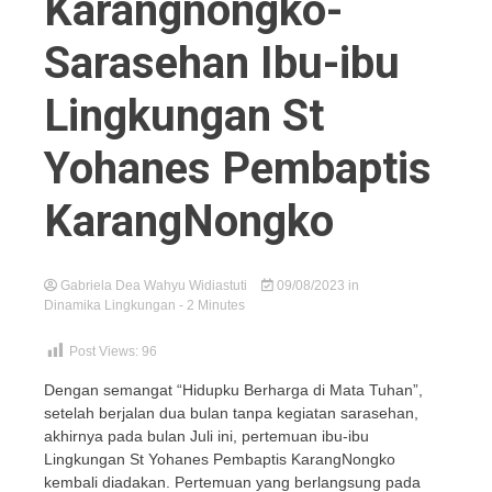
Karangnongko-
Sarasehan Ibu-ibu
Lingkungan St
Yohanes Pembaptis
KarangNongko
Gabriela Dea Wahyu Widiastuti
09/08/2023
in
Dinamika Lingkungan
- 2 Minutes
Post Views:
96
Dengan semangat “Hidupku Berharga di Mata Tuhan”,
setelah berjalan dua bulan tanpa kegiatan sarasehan,
akhirnya pada bulan Juli ini, pertemuan ibu-ibu
Lingkungan St Yohanes Pembaptis KarangNongko
kembali diadakan. Pertemuan yang berlangsung pada