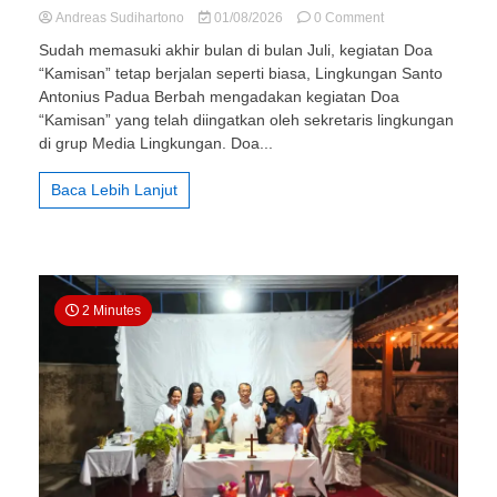
on
Andreas Sudihartono
01/08/2026
0 Comment
310
Sudah memasuki akhir bulan di bulan Juli, kegiatan Doa
St.
“Kamisan” tetap berjalan seperti biasa, Lingkungan Santo
Antonius
Antonius Padua Berbah mengadakan kegiatan Doa
Padua
Berbah:
“Kamisan” yang telah diingatkan oleh sekretaris lingkungan
Doa
di grup Media Lingkungan. Doa...
“Kamisan”
Lingkungan:
Baca Lebih Lanjut
Lakukanlah
Hal
Baik
2 Minutes