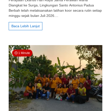
Perayaan Ekaristi Hari Raya Santa Perawan Maria
Antonius
Diangkat ke Surga, Lingkungan Santo Antonius Padua
Padua
Berbah:
Berbah telah melaksanakan latihan koor secara rutin setiap
Latihan
minggu sejak bulan Juli 2026....
Koor
Persiapan
Baca Lebih Lanjut
Tugas
Lingkungan
1 Minute