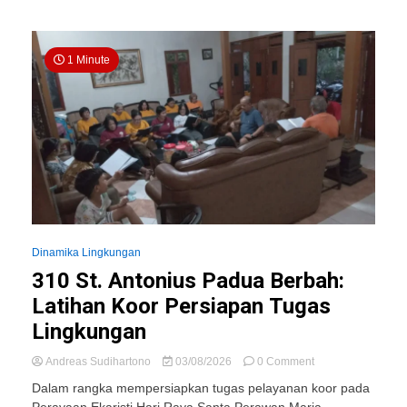
Melestarikan
Tradisi
melalui
1 Minute
Misa
Syukur
Mitoni
Dinamika Lingkungan
310 St. Antonius Padua Berbah:
Latihan Koor Persiapan Tugas
Lingkungan
on
Andreas Sudihartono
03/08/2026
0 Comment
310
Dalam rangka mempersiapkan tugas pelayanan koor pada
St.