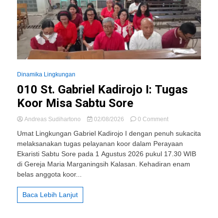
Dinamika Lingkungan
010 St. Gabriel Kadirojo I: Tugas
Koor Misa Sabtu Sore
on
Andreas Sudihartono
02/08/2026
0 Comment
010
Umat Lingkungan Gabriel Kadirojo I dengan penuh sukacita
St.
melaksanakan tugas pelayanan koor dalam Perayaan
Gabriel
Ekaristi Sabtu Sore pada 1 Agustus 2026 pukul 17.30 WIB
Kadirojo
I:
di Gereja Maria Marganingsih Kalasan. Kehadiran enam
Tugas
belas anggota koor...
Koor
Misa
Baca Lebih Lanjut
Sabtu
Sore