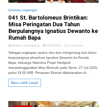
Dinamika Lingkungan
041 St. Bartolomeus Brintikan:
Misa Peringatan Dua Tahun
Berpulangnya Ignatius Dewanto ke
Rumah Bapa
on
Andreas Sudihartono
29/07/2026
0 Comment
041
Sebagai ungkapan syukur dan doa mengenang dua tahun
St.
berpulangnya almarhum Ignatius Dewanto ke Rumah
Bartolomeus
Bapa, keluarga Valentina Prapti Hardjanti
Brintikan:
Misa
menyelenggarakan Misa Memule pada Senin, 27 Juli 2026,
Peringatan
pukul 19.00 WIB. Perayaan Ekaristi dilaksanakan di...
Dua
Tahun
Baca Lebih Lanjut
Berpulangnya
Ignatius
Dewanto
ke
Rumah
Bapa