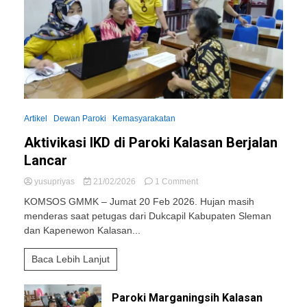
Artikel
Dewan Paroki
Kemasyarakatan
Aktivikasi IKD di Paroki Kalasan Berjalan
Lancar
on
yusupriyas
21/02/2026
1 Comment
Aktivikasi
KOMSOS GMMK – Jumat 20 Feb 2026. Hujan masih
IKD
menderas saat petugas dari Dukcapil Kabupaten Sleman
di
dan Kapenewon Kalasan...
Paroki
Kalasan
Berjalan
Baca Lebih Lanjut
Lancar
Paroki Marganingsih Kalasan