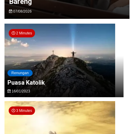
Bareng
Gabriel Kadirojo I: Tugas Koor Misa Sabtu Sore
07/08/2026
310 St. Antonius Padua Berbah: Doa “Kamisan”
Lingkungan: Lakukanlah Hal Baik
041 St.
2 Minutes
Bartolomeus Brintikan: Misa Peringatan Dua Tahun
Berpulangnya Ignatius Dewanto ke Rumah
Renungan
Bapa
Puasa Katolik
16/01/2023
3 Minutes