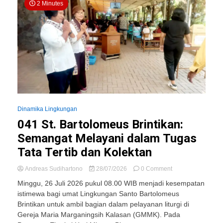
2 Minutes
Dinamika Lingkungan
041 St. Bartolomeus Brintikan:
Semangat Melayani dalam Tugas
Tata Tertib dan Kolektan
on
Andreas Sudihartono
28/07/2026
0 Comment
041
Minggu, 26 Juli 2026 pukul 08.00 WIB menjadi kesempatan
St.
istimewa bagi umat Lingkungan Santo Bartolomeus
Bartolomeus
Brintikan untuk ambil bagian dalam pelayanan liturgi di
Brintikan:
Semangat
Gereja Maria Marganingsih Kalasan (GMMK). Pada
Melayani