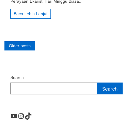
Perayaan Ekaristi Hari Minggu Biasa...
dalam
Tugas
Baca Lebih Lanjut
Tata
Tertib
dan
Kolektan
Posts
Older posts
navigation
Search
Search
YouTube
Instagram
TikTok