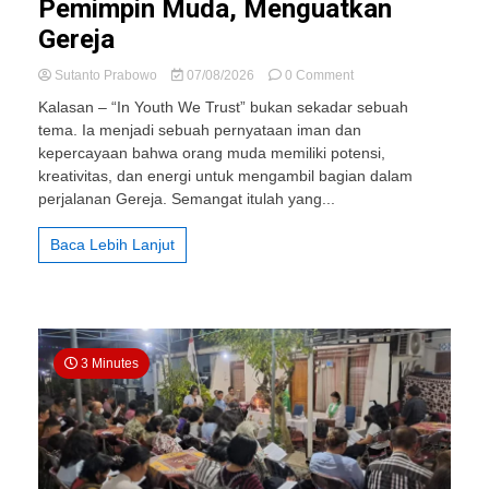
Pemimpin Muda, Menguatkan
Gereja
on
Sutanto Prabowo
07/08/2026
0 Comment
In
Kalasan – “In Youth We Trust” bukan sekadar sebuah
Youth
tema. Ia menjadi sebuah pernyataan iman dan
We
kepercayaan bahwa orang muda memiliki potensi,
Trust:
Menumbuhkan
kreativitas, dan energi untuk mengambil bagian dalam
Pemimpin
perjalanan Gereja. Semangat itulah yang...
Muda,
Menguatkan
Baca Lebih Lanjut
Gereja
3 Minutes