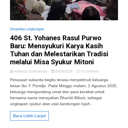
Dinamika Lingkungan
406 St. Yohanes Rasul Purwo
Baru: Mensyukuri Karya Kasih
Tuhan dan Melestarikan Tradisi
melalui Misa Syukur Mitoni
on
Andreas Sudihartono
04/08/2026
0 Comment
406
Perasaan sukacita begitu terasa menyelimuti keluarga
St.
besar Ibu Y. Ponidjo. Pada Minggu malam, 2 Agustus 2026,
Yohanes
keluarga mengundang umat dan para kerabat untuk
Rasul
Purwo
bersama-sama merayakan Ekaristi Mitoni, sebagai
Baru:
ungkapan syukur atas usia kandungan tujuh...
Mensyukuri
Karya
Baca Lebih Lanjut
Kasih
Tuhan
dan