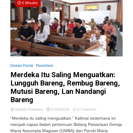
6 Minutes
Dewan Paroki
Pewartaan
Merdeka Itu Saling Menguatkan:
Lungguh Bareng, Rembug Bareng,
Mutusi Bareng, Lan Nandangi
Bareng
on
Sutanto Prabowo
07/08/2026
0 Comment
Merdeka
“Merdeka itu saling menguatkan.” Kalimat sederhana ini
Itu
menjadi napas dalam pertemuan Bidang Pewartaan Gereja
Saling
Maria Assumpta Maguwo (GMBA) dan Paroki Maria
Menguatkan: