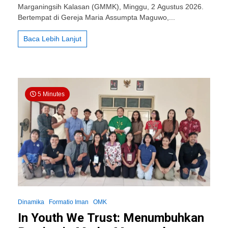
Lungguh
Marganingsih Kalasan (GMMK), Minggu, 2 Agustus 2026.
Bareng,
Bertempat di Gereja Maria Assumpta Maguwo,...
Rembug
Bareng,
Baca Lebih Lanjut
Mutusi
Bareng,
Lan
Nandangi
Bareng
5 Minutes
Dinamika
Formatio Iman
OMK
In Youth We Trust: Menumbuhkan