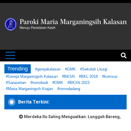
Skip
to
content
MENUJU PERADABAN KASIH
Paroki Mari
Marganingsi
Trending
#gerejakalasan
#GMK
#Sekolah Liturgi
#Gereja Marganingsih Kalasan
#BKSN
#BKL 2018
#komsos
#Sarasehan
#romobudi
#OMK
#BKSN 2023
#Maria Marganingsih Krajan
#romodadang
Kalasan
Berita Terkini:
Merdeka Itu Saling Menguatkan: Lungguh Bareng,