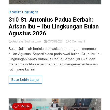
Dinamika Lingkungan
310 St. Antonius Padua Berbah:
Arisan Ibu – Ibu Lingkungan Bulan
Agustus 2026
on
Andreas Sudihartono
03/08/2026
0 Comment
310
Bulan Juli telah berlalu dan waktu pun berganti memasuki
St.
bulan Agustus. Seperti biasa pada awal bulan, Grup Ibu-Ibu
Antonius
Lingkungan Santo Antonius Padua Berbah (APB) sudah
Padua
Berbah:
menerima notifikasi pemberitahuan mengenai pertemuan
Arisan
rutin yang kali ini...
Ibu
–
Baca Lebih Lanjut
Ibu
Lingkungan
Bulan
Agustus
2026
1 Minute