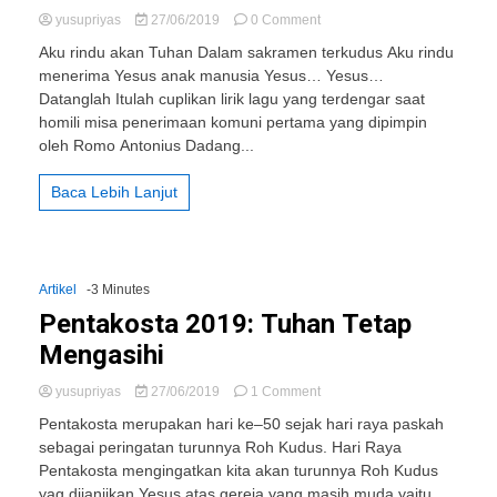
on
yusupriyas
27/06/2019
0 Comment
Suara
Aku rindu akan Tuhan Dalam sakramen terkudus Aku rindu
155
menerima Yesus anak manusia Yesus… Yesus…
“Malaikat”
Datanglah Itulah cuplikan lirik lagu yang terdengar saat
Penerima
Komuni
homili misa penerimaan komuni pertama yang dipimpin
Pertama
oleh Romo Antonius Dadang...
di
GMK
Baca Lebih Lanjut
Artikel
-3 Minutes
Pentakosta 2019: Tuhan Tetap
Mengasihi
on
yusupriyas
27/06/2019
1 Comment
Pentakosta
Pentakosta merupakan hari ke–50 sejak hari raya paskah
2019:
sebagai peringatan turunnya Roh Kudus. Hari Raya
Tuhan
Pentakosta mengingatkan kita akan turunnya Roh Kudus
Tetap
Mengasihi
yag dijanjikan Yesus atas gereja yang masih muda yaitu