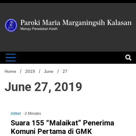
Skip
to
content
MENUJU PERADABAN KASIH
Paroki Mari
Marganingsi
Home
2019
June
27
June 27, 2019
Kalasan
Artikel
-2 Minutes
Suara 155 “Malaikat” Penerima
Komuni Pertama di GMK