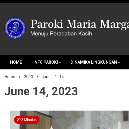
Skip
to
content
MENUJU PERADABAN KASIH
Paroki Mari
HOME
INFO PAROKI
DINAMIKA LINGKUNGAN
Home
2023
June
14
June 14, 2023
3 Minutes