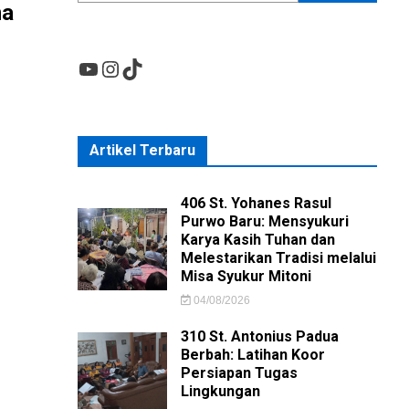
ma
YouTube
Instagram
TikTok
n
Artikel Terbaru
ngsih
but
406 St. Yohanes Rasul
Purwo Baru: Mensyukuri
Karya Kasih Tuhan dan
Melestarikan Tradisi melalui
Misa Syukur Mitoni
04/08/2026
aan
310 St. Antonius Padua
Berbah: Latihan Koor
Persiapan Tugas
Lingkungan