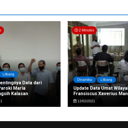
s
2 Minutes
Litbang
Dinamika
Litbang
Pentingnya Data dari
Paroki Maria
Update Data Umat Wilaya
gsih Kalasan
Fransiscus Xaverius Ma
21
12/02/2021