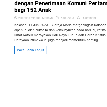
dengan Penerimaan Komuni Perta
bagi 152 Anak
on
Valentino Minguel Siahaya
14/06/2023
0 Comment
Perayaa
Kalasan, 11 Juni 2023 – Gereja Maria Marganingsih Kalasan
Ekaristi
dipenuhi oleh sukacita dan kekhusyukan pada hari ini, ketika
di
umat Katolik merayakan Hari Raya Tubuh dan Darah Kristus.
Gereja
Maria
Perayaan istimewa ini juga menjadi momentum penting...
Margani
Kalasan
Baca Lebih Lanjut
Menyam
Hari
Raya
Tubuh
dan
Darah
Kristus
dengan
Penerim
Komuni
Pertama
bagi
152