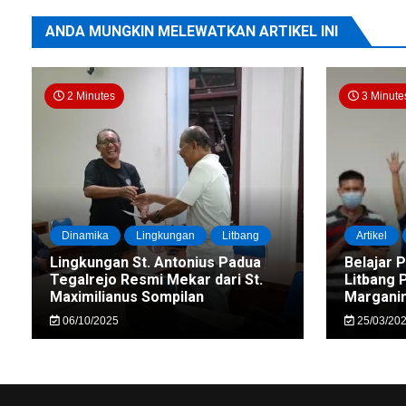
ANDA MUNGKIN MELEWATKAN ARTIKEL INI
2 Minutes
3 Minute
Dinamika
Lingkungan
Litbang
Artikel
Lingkungan St. Antonius Padua
Belajar 
Tegalrejo Resmi Mekar dari St.
Litbang 
Maximilianus Sompilan
Marganin
06/10/2025
25/03/20