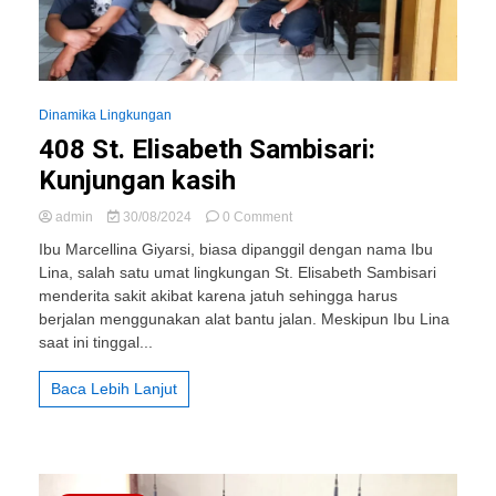
Dinamika Lingkungan
408 St. Elisabeth Sambisari:
Kunjungan kasih
on
admin
30/08/2024
0 Comment
408
Ibu Marcellina Giyarsi, biasa dipanggil dengan nama Ibu
St.
Lina, salah satu umat lingkungan St. Elisabeth Sambisari
Elisabeth
menderita sakit akibat karena jatuh sehingga harus
Sambisari:
Kunjungan
berjalan menggunakan alat bantu jalan. Meskipun Ibu Lina
kasih
saat ini tinggal...
Baca Lebih Lanjut