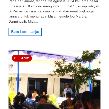
Pada hari Jumat, tanggal 23 Agustus 2024 keluarga besar
St.
Ignasius Adi Kardjono mengundang umat St Yusup wilayah
Yusup
St Petrus Kanisius Kalasan Tengah dan umat lingkungan
Tegalbojan:
Misa
lainnya untuk menghadiri Misa memule Ibu Martha
Memule
Darmingsih. Misa...
1000
Hari
Baca Lebih Lanjut
1 Minute