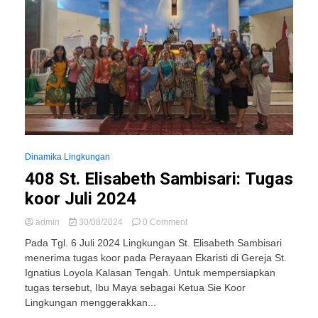
Dinamika Lingkungan
408 St. Elisabeth Sambisari: Tugas
koor Juli 2024
on
admin
30/08/2024
0 Comment
408
Pada Tgl. 6 Juli 2024 Lingkungan St. Elisabeth Sambisari
St.
menerima tugas koor pada Perayaan Ekaristi di Gereja St.
Elisabeth
Ignatius Loyola Kalasan Tengah. Untuk mempersiapkan
Sambisari:
Tugas
tugas tersebut, Ibu Maya sebagai Ketua Sie Koor
koor
Lingkungan menggerakkan...
Juli