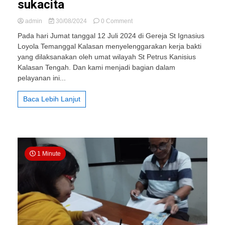
sukacita
on
admin
30/08/2024
0 Comment
413
Pada hari Jumat tanggal 12 Juli 2024 di Gereja St Ignasius
St.
Loyola Temanggal Kalasan menyelenggarakan kerja bakti
Yusup
yang dilaksanakan oleh umat wilayah St Petrus Kanisius
Tegalbojan:
Menjadikan
Kalasan Tengah. Dan kami menjadi bagian dalam
pelayanan
pelayanan ini...
penuh
sukacita
Baca Lebih Lanjut
1 Minute