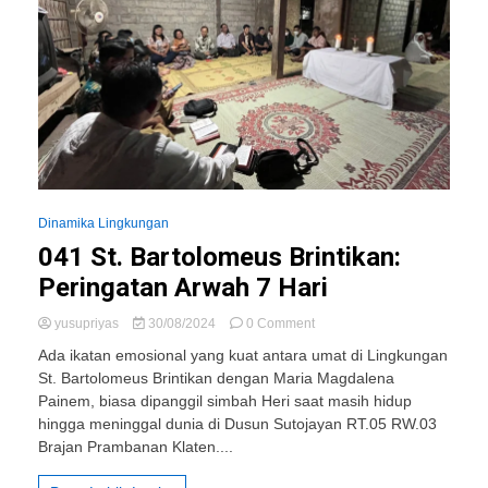
Dinamika Lingkungan
041 St. Bartolomeus Brintikan:
Peringatan Arwah 7 Hari
on
yusupriyas
30/08/2024
0 Comment
041
Ada ikatan emosional yang kuat antara umat di Lingkungan
St.
St. Bartolomeus Brintikan dengan Maria Magdalena
Bartolomeus
Painem, biasa dipanggil simbah Heri saat masih hidup
Brintikan:
Peringatan
hingga meninggal dunia di Dusun Sutojayan RT.05 RW.03
Arwah
Brajan Prambanan Klaten....
7
Hari