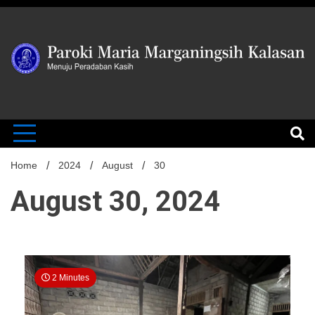
Skip
to
content
MENUJU PERADABAN KASIH
Paroki Mari
Marganingsi
Home
2024
August
30
August 30, 2024
Kalasan
2 Minutes