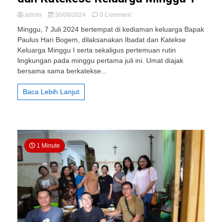
on
admin
30/08/2024
0 Comment
043
Minggu, 7 Juli 2024 bertempat di kediaman keluarga Bapak
St.
Paulus Hari Bogem, dilaksanakan Ibadat dan Katekse
Tarcisius
Keluarga Minggu I serta sekaligus pertemuan rutin
Taman:
Ibadat
lingkungan pada minggu pertama juli ini. Umat diajak
dan
bersama sama berkatekse...
Katekese
Keluarga
Baca Lebih Lanjut
Minggu
1
1 Minute