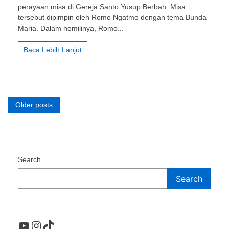
perayaan misa di Gereja Santo Yusup Berbah. Misa
Jebresan
Tugas
tersebut dipimpin oleh Romo Ngatmo dengan tema Bunda
Koor
Maria. Dalam homilinya, Romo...
di
Gereja
Baca Lebih Lanjut
Santo
Yusup
Berbah
Posts
Older posts
navigation
Search
Search
YouTube
Instagram
TikTok