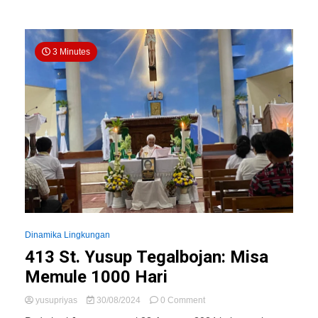
3 Minutes
Dinamika Lingkungan
413 St. Yusup Tegalbojan: Misa
Memule 1000 Hari
on
yusupriyas
30/08/2024
0 Comment
413