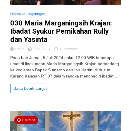
Dinamika Lingkungan
030 Maria Marganingsih Krajan:
Ibadat Syukur Pernikahan Rully
dan Yasinta
on
admin
30/08/2024
0 Comment
030
Pada hari Jumat, 5 Juli 2024 pukul 12.00 WIB beberapa
Maria
umat di lingkungan Maria Marganingsih Krajan bertandang
Marganingsih
ke kediaman Bapak Sumarno dan Ibu Hartini di dusun
Krajan:
Ibadat
Karang Kalasan RT 07 dalam rangka menghadiri ibadat...
Syukur
Pernikahan
Baca Lebih Lanjut
Rully
dan
Yasinta
1 Minute