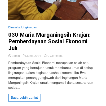
Dinamika Lingkungan
030 Maria Marganingsih Krajan:
Pemberdayaan Sosial Ekonomi
Juli
on
admin
30/08/2024
0 Comment
030
Pemberdayaan Sosial Ekonomi merupakan salah satu
Maria
program yang bertujuan untuk membantu umat di setiap
Marganingsih
lingkungan dalam kegiatan usaha ekonomi. Ibu Eva
Krajan:
Pemberdayaan
merupakan penanggungjawab dari lingkungan Maria
Sosial
Marganingsih Krajan untuk mengambil dana secara rutin
Ekonomi
setiap...
Juli
Baca Lebih Lanjut