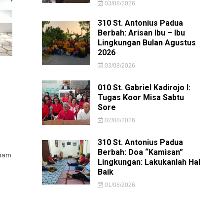
03/08/2026
310 St. Antonius Padua
Berbah: Arisan Ibu – Ibu
Lingkungan Bulan Agustus
2026
03/08/2026
010 St. Gabriel Kadirojo I:
Tugas Koor Misa Sabtu
Sore
02/08/2026
ramen
310 St. Antonius Padua
is
Berbah: Doa “Kamisan”
Enam
Lingkungan: Lakukanlah Hal
erimaan
Baik
uni
tama
01/08/2026
ki
ia
ganingsih
asan