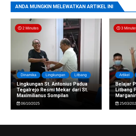
ANDA MUNGKIN MELEWATKAN ARTIKEL INI
2 Minutes
3 Minute
Dinamika
Lingkungan
Litbang
Artikel
Lingkungan St. Antonius Padua
Belajar 
Tegalrejo Resmi Mekar dari St.
Litbang 
Maximilianus Sompilan
Marganin
06/10/2025
25/03/20