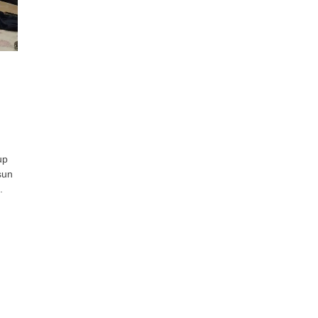
h
up
sun
.