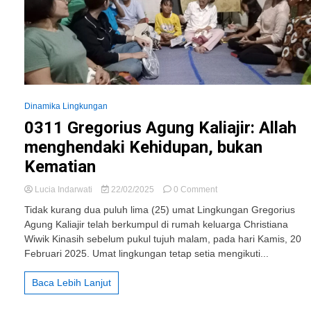
Dinamika Lingkungan
0311 Gregorius Agung Kaliajir: Allah
menghendaki Kehidupan, bukan
Kematian
on
Lucia Indarwati
22/02/2025
0 Comment
0311
Tidak kurang dua puluh lima (25) umat Lingkungan Gregorius
Gregorius
Agung Kaliajir telah berkumpul di rumah keluarga Christiana
Agung
Wiwik Kinasih sebelum pukul tujuh malam, pada hari Kamis, 20
Kaliajir:
Allah
Februari 2025. Umat lingkungan tetap setia mengikuti...
menghendaki
Kehidupan,
Baca Lebih Lanjut
bukan
Kematian