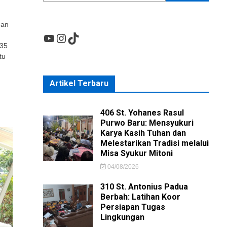
munity
gan
YouTube
Instagram
TikTok
tice
 35
P)
damping
tu
ki
ia
Artikel Terbaru
ganingsih
asan
406 St. Yohanes Rasul
Purwo Baru: Mensyukuri
Karya Kasih Tuhan dan
Melestarikan Tradisi melalui
Misa Syukur Mitoni
04/08/2026
310 St. Antonius Padua
Berbah: Latihan Koor
Persiapan Tugas
Lingkungan