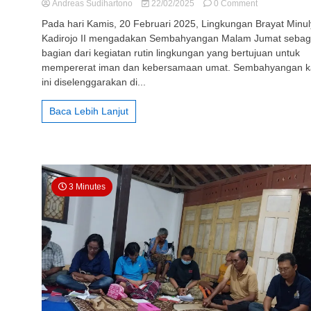
on
Andreas Sudihartono
22/02/2025
0 Comment
011
Pada hari Kamis, 20 Februari 2025, Lingkungan Brayat Minu
Brayat
Kadirojo II mengadakan Sembahyangan Malam Jumat sebag
Minulyo
bagian dari kegiatan rutin lingkungan yang bertujuan untuk
Kadirojo
II:
mempererat iman dan kebersamaan umat. Sembahyangan ka
Sembahyang
ini diselenggarakan di...
Malam
Jumat
Baca Lebih Lanjut
3 Minutes