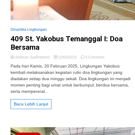
Dinamika Lingkungan
409 St. Yakobus Temanggal I: Doa
Bersama
on
Andreas Sudihartono
22/02/2025
0 Comment
409
Pada hari Kamis, 20 Februari 2025, Lingkungan Yakobus
St.
kembali melaksanakan kegiatan rutin doa lingkungan yang
Yakobus
diadakan setiap dua minggu sekali. Doa lingkungan ini menjadi
Temanggal
I:
momen penting bagi umat untuk berkumpul, berdoa bersama,
Doa
serta mempererat...
Bersama
Baca Lebih Lanjut