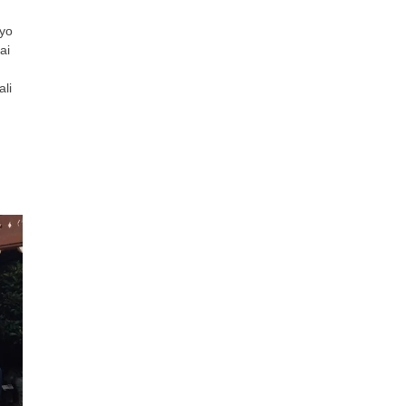
lyo
ai
li
an