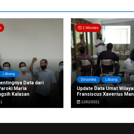
s
2 Minutes
Litbang
Dinamika
Litbang
Pentingnya Data dari
Paroki Maria
Update Data Umat Wilaya
gsih Kalasan
Fransiscus Xaverius Ma
21
12/02/2021