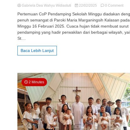
on
Gabriela Dea Wahyu Widiastuti
22/02/2025
0 Comment
Com
Pertemuan CoP Pendamping Sekolah Minggu diadakan den
of
penuh semangat di Paroki Maria Marganingsih Kalasan pada
Prac
Minggu 16 Februari 2025. Cuaca hujan tidak membuat surut
(Co
Pen
pendamping yang hadir perwakilan dari berbagai wilayah, yai
PIA
St....
Paro
Mar
Baca Lebih Lanjut
Mar
Kal
2 Minutes