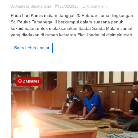
on
Andreas Sudihartono
22/02/2025
0 Comment
Lingkungan
Pada hari Kamis malam, tanggal 20 Februari, umat lingkungan
St.
St. Paulus Temanggal II berkumpul dalam suasana penuh
Paulus
kekhidmatan untuk melaksanakan Ibadat Sabda Malam Jumat
Temanggal
II:
yang diadakan di rumah keluarga Eko. Ibadat ini dipimpin oleh...
Ibadat
Sabda
Baca Lebih Lanjut
Malam
Jumat,
20
Febuari
2025
2 Minutes