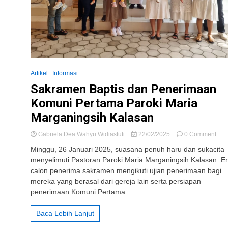
Artikel
Informasi
Sakramen Baptis dan Penerimaan
Komuni Pertama Paroki Maria
Marganingsih Kalasan
on
Gabriela Dea Wahyu Widiastuti
22/02/2025
0 Comment
Sak
Minggu, 26 Januari 2025, suasana penuh haru dan sukacita
Bapt
menyelimuti Pastoran Paroki Maria Marganingsih Kalasan. 
dan
calon penerima sakramen mengikuti ujian penerimaan bagi
Pen
Kom
mereka yang berasal dari gereja lain serta persiapan
Per
penerimaan Komuni Pertama...
Paro
Mar
Baca Lebih Lanjut
Mar
Kal