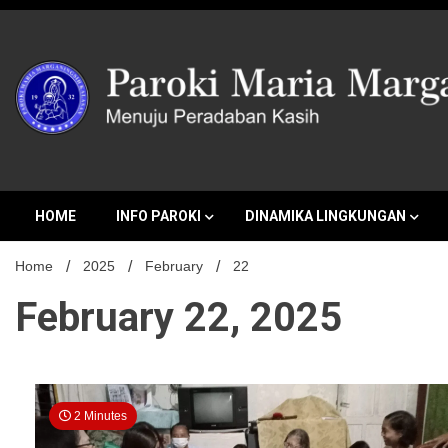
Skip
to
content
MENUJU PERADABAN KASIH
Paroki Mari
HOME
INFO PAROKI
DINAMIKA LINGKUNGAN
Home
2025
February
22
February 22, 2025
2 Minutes