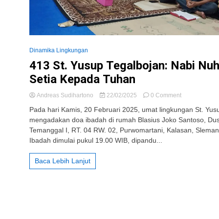
Dinamika Lingkungan
413 St. Yusup Tegalbojan: Nabi Nu
Setia Kepada Tuhan
on
Andreas Sudihartono
22/02/2025
0 Comment
413
Pada hari Kamis, 20 Februari 2025, umat lingkungan St. Yus
St.
mengadakan doa ibadah di rumah Blasius Joko Santoso, Du
Yusup
Temanggal I, RT. 04 RW. 02, Purwomartani, Kalasan, Sleman
Tegalbojan:
Nabi
Ibadah dimulai pukul 19.00 WIB, dipandu...
Nuh
Setia
Baca Lebih Lanjut
Kepada
Tuhan