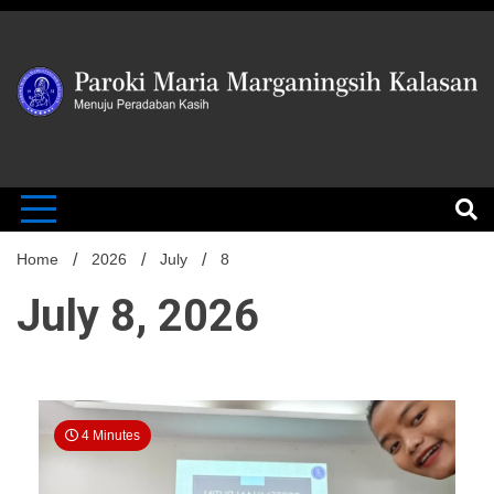
Skip
to
content
MENUJU PERADABAN KASIH
Paroki Mari
Marganingsi
Home
2026
July
8
July 8, 2026
Kalasan
4 Minutes