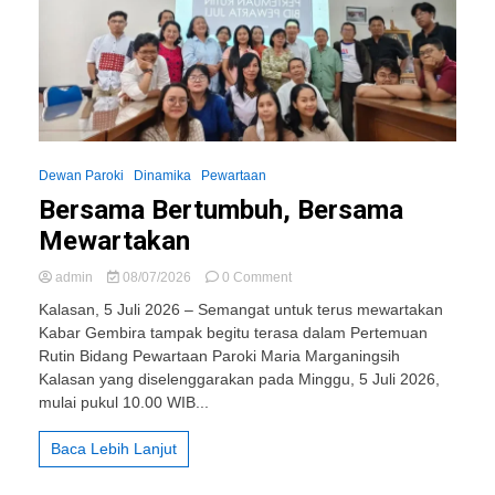
Dewan Paroki
Dinamika
Pewartaan
Bersama Bertumbuh, Bersama
Mewartakan
on
admin
08/07/2026
0 Comment
Bersama
Kalasan, 5 Juli 2026 – Semangat untuk terus mewartakan
Bertumbuh,
Kabar Gembira tampak begitu terasa dalam Pertemuan
Bersama
Rutin Bidang Pewartaan Paroki Maria Marganingsih
Mewartakan
Kalasan yang diselenggarakan pada Minggu, 5 Juli 2026,
mulai pukul 10.00 WIB...
Baca Lebih Lanjut