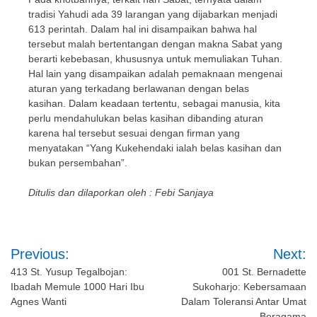
tradisi Yahudi ada 39 larangan yang dijabarkan menjadi
613 perintah. Dalam hal ini disampaikan bahwa hal
tersebut malah bertentangan dengan makna Sabat yang
berarti kebebasan, khususnya untuk memuliakan Tuhan.
Hal lain yang disampaikan adalah pemaknaan mengenai
aturan yang terkadang berlawanan dengan belas
kasihan. Dalam keadaan tertentu, sebagai manusia, kita
perlu mendahulukan belas kasihan dibanding aturan
karena hal tersebut sesuai dengan firman yang
menyatakan “Yang Kukehendaki ialah belas kasihan dan
bukan persembahan”.
Ditulis dan dilaporkan oleh : Febi Sanjaya
Post
Previous:
Next:
navigation
413 St. Yusup Tegalbojan:
001 St. Bernadette
Ibadah Memule 1000 Hari Ibu
Sukoharjo: Kebersamaan
Agnes Wanti
Dalam Toleransi Antar Umat
Beragama