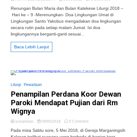
Doa
Renungan Bulan Maria dan Bulan Katekese Liturgi 2018 –
Lingkungan
Hari ke – 9 -Merenungkan- Doa Lingkungan Umat di
Lingkungan Santo Yakobus mengadakan doa lingkungan
secara rutin pada setiap malam Jumat. Isi doa
lingkungannya berganti-ganti sesuai...
Baca Lebih Lanjut
3 Minutes
Liturgi
Pewartaan
Penampilan Perdana Koor Dewan
Paroki Mendapat Pujian dari Rm
Wignya
on
yusupriyas
09/05/2018
0 Comment
Penampilan
Pada misa Sabtu sore, 5 Mei 2018, di Gereja Marganingsih
Perdana
Kalasan terlihat suasana yang berbeda di bagian koor.