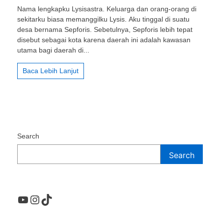
Tentang
Nama lengkapku Lysisastra. Keluarga dan orang-orang di
Sahabatku:
sekitarku biasa memanggilku Lysis. Aku tinggal di suatu
Maria
desa bernama Sepforis. Sebetulnya, Sepforis lebih tepat
disebut sebagai kota karena daerah ini adalah kawasan
utama bagi daerah di...
Baca Lebih Lanjut
Search
Search
YouTube
Instagram
TikTok