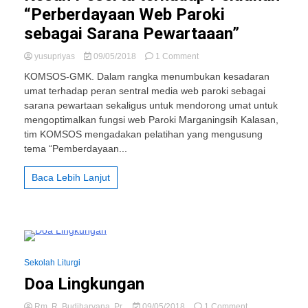
“Perberdayaan Web Paroki
sebagai Sarana Pewartaaan”
on
yusupriyas
09/05/2018
1 Comment
Kesan
KOMSOS-GMK. Dalam rangka menumbukan kesadaran
Peserta
umat terhadap peran sentral media web paroki sebagai
terhadap
sarana pewartaan sekaligus untuk mendorong umat untuk
Pelatihan
“Perberdayaan
mengoptimalkan fungsi web Paroki Marganingsih Kalasan,
Web
tim KOMSOS mengadakan pelatihan yang mengusung
Paroki
tema “Pemberdayaan...
sebagai
Sarana
Baca Lebih Lanjut
Pewartaaan”
2 Minutes
Sekolah Liturgi
Doa Lingkungan
on
Rm. R. Budiharyana, Pr.
09/05/2018
1 Comment