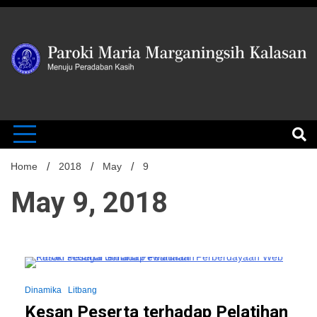
Skip
to
content
MENUJU PERADABAN KASIH
Paroki Mari
Marganingsi
Home
2018
May
9
May 9, 2018
Kalasan
7 Minutes
Dinamika
Litbang
Kesan Peserta terhadap Pelatihan