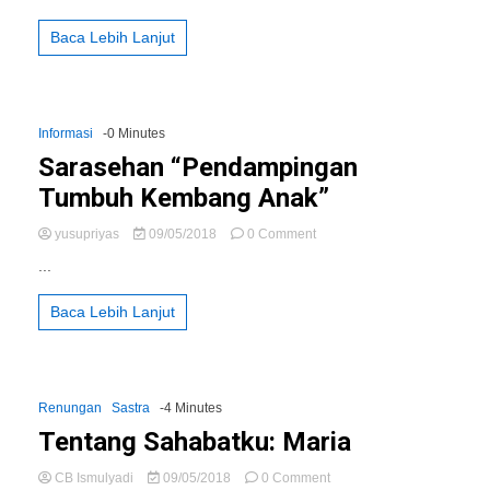
Marganingsih
Kalasan
Baca Lebih Lanjut
Informasi
-0 Minutes
Sarasehan “Pendampingan
Tumbuh Kembang Anak”
on
yusupriyas
09/05/2018
0 Comment
Sarasehan
...
“Pendampingan
Tumbuh
Baca Lebih Lanjut
Kembang
Anak”
Renungan
Sastra
-4 Minutes
Tentang Sahabatku: Maria
on
CB Ismulyadi
09/05/2018
0 Comment