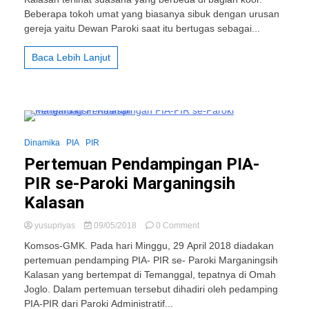
Koor
Beberapa tokoh umat yang biasanya sibuk dengan urusan
Dewan
Paroki
gereja yaitu Dewan Paroki saat itu bertugas sebagai...
Mendapat
Pujian
Baca Lebih Lanjut
dari
Rm
Wignya
2 Minutes
Dinamika
PIA
PIR
Pertemuan Pendampingan PIA-
PIR se-Paroki Marganingsih
Kalasan
on
yusupriyas
09/05/2018
0 Comment
Pertemuan
Komsos-GMK. Pada hari Minggu, 29 April 2018 diadakan
Pendampingan
pertemuan pendamping PIA- PIR se- Paroki Marganingsih
PIA-
Kalasan yang bertempat di Temanggal, tepatnya di Omah
PIR
se-
Joglo. Dalam pertemuan tersebut dihadiri oleh pedamping
Paroki
PIA-PIR dari Paroki Administratif...