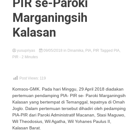
PIR se-Paroki
Marganingsih
Kalasan
yusupriyas
09/05/2018
in
Dinamika
,
PIA
,
PIR
Tagged
PIA
,
PIR
- 2 Minutes
Post Views:
119
Komsos-GMK. Pada hari Minggu, 29 April 2018 diadakan
pertemuan pendamping PIA- PIR se- Paroki Marganingsih
Kalasan yang bertempat di Temanggal, tepatnya di Omah
Joglo. Dalam pertemuan tersebut dihadiri oleh pedamping
PIA-PIR dari Paroki Administratif Macanan, Stasi Maguwo,
Wil Theodosius, Wil Agatha, Wil Yohanes Paulus II,
Kalasan Barat.