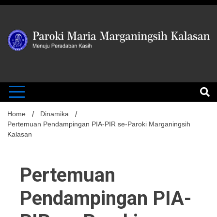
Skip
to
content
MENUJU PERADABAN KASIH
Paroki Mari
Marganingsi
Home
Dinamika
Pertemuan Pendampingan PIA-PIR se-Paroki Marganingsih
Kalasan
Kalasan
Pertemuan
Pendampingan PIA-