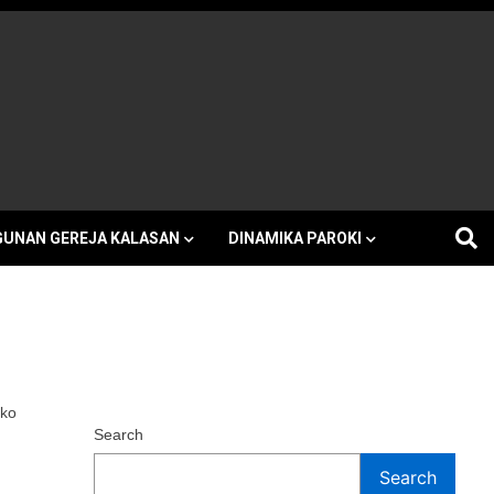
h Kalasan
UNAN GEREJA KALASAN
DINAMIKA PAROKI
ako
Search
Search