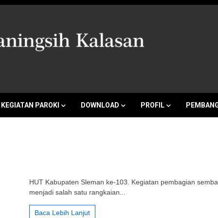
a Marganingsi
KEGIATAN PAROKI
DOWNLOAD
PROFIL
PEMBANG
HUT Kabupaten Sleman ke-103. Kegiatan pembagian semb
103:
Gereja
menjadi salah satu rangkaian...
Berbagi
Berkat
Baca Lebih Lanjut
kepada