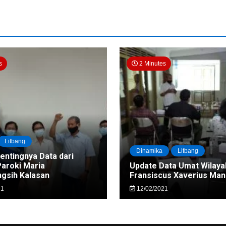
s
2 Minutes
Litbang
Dinamika
Litbang
Pentingnya Data dari
Paroki Maria
Update Data Umat Wilaya
gsih Kalasan
Fransiscus Xaverius Ma
21
12/02/2021