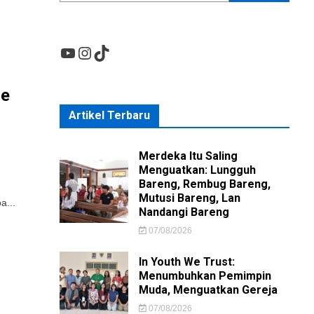
YouTube
Instagram
TikTok
se
Artikel Terbaru
Merdeka Itu Saling
i
Menguatkan: Lungguh
Bareng, Rembug Bareng,
Mutusi Bareng, Lan
a...
Nandangi Bareng
07/08/2026
In Youth We Trust:
Menumbuhkan Pemimpin
Muda, Menguatkan Gereja
07/08/2026