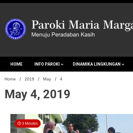
Skip
to
content
MENUJU PERADABAN KASIH
Paroki Mari
HOME
INFO PAROKI
DINAMIKA LINGKUNGAN
Home
2019
May
4
May 4, 2019
3 Minutes