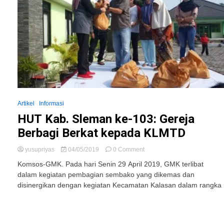
Artikel
Informasi
HUT Kab. Sleman ke-103: Gereja
Berbagi Berkat kepada KLMTD
on
yusupriyas
04/05/2019
0 Comment
HUT
Komsos-GMK. Pada hari Senin 29 April 2019, GMK terlibat
Kab.
dalam kegiatan pembagian sembako yang dikemas dan
Sleman
disinergikan dengan kegiatan Kecamatan Kalasan dalam rangka
ke-