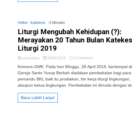
KLMTD
Artikel
Katekese
-3 Minutes
Liturgi Mengubah Kehidupan (?):
Merayakan 20 Tahun Bulan Kateke
Liturgi 2019
on
yusupriyas
04/05/2019
0 Comment
Liturgi
Komsos-GMK. Pada hari Minggu, 28 April 2019, bertempat d
Mengubah
Gereja Santo Yusup Berbah diadakan pembekalan bagi para
Kehidupan
pemandu BKL baik itu prodiakon, tim kerja liturgi lingkungan,
(?):
Merayakan
ataupun ketua lingkungan. Pembekalan ini dimulai dengan do
20
Tahun
Baca Lebih Lanjut
Bulan
Katekese
Liturgi
2019