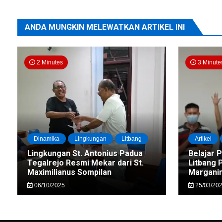
ANDA MUNGKIN MELEWATKAN ARTIKEL INI
2 Minutes
3 Minute
Dinamika
Lingkungan
Litbang
Artikel
Lingkungan St. Antonius Padua
Belajar 
Tegalrejo Resmi Mekar dari St.
Litbang 
Maximilianus Sompilan
Marganin
06/10/2025
25/03/20