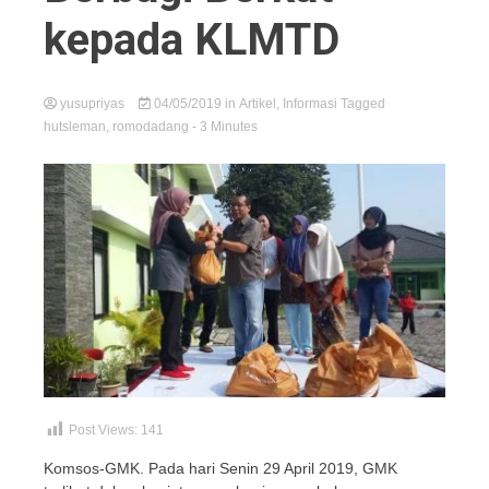
kepada KLMTD
yusupriyas
04/05/2019
in
Artikel
,
Informasi
Tagged
hutsleman
,
romodadang
- 3 Minutes
Post Views:
141
Komsos-GMK. Pada hari Senin 29 April 2019, GMK