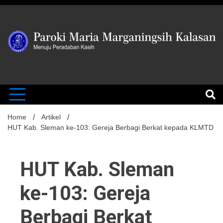
Skip
to
content
MENUJU PERADABAN KASIH
Paroki Mari
Marganingsi
Home
Artikel
HUT Kab. Sleman ke-103: Gereja Berbagi Berkat kepada KLMTD
Kalasan
HUT Kab. Sleman
ke-103: Gereja
Berbagi Berkat