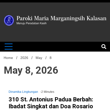
Skip
to
content
MENUJU PERADABAN KASIH
Paroki Mari
Marganingsi
Home
2026
May
8
May 8, 2026
Kalasan
Dinamika Lingkungan
-2 Minutes
310 St. Antonius Padua Berbah:
Ibadat Singkat dan Doa Rosario