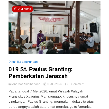
2 Minutes
Dinamika Lingkungan
019 St. Paulus Granting:
Pemberkatan Jenazah
on
Andreas Sudihartono
08/05/2026
0 Comment
019
Pada tanggal 7 Mei 2026, umat Wilayah Wilayah
St.
Fransiskus Xaverius Manisrenggo, khususnya umat
Paulus
Lingkungan Paulus Granting, mengalami duka cita atas
Granting:
Pemberkatan
berpulangnya salah satu umat mereka, yaitu Veronica