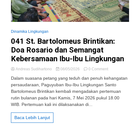
Dinamika Lingkungan
041 St. Bartolomeus Brintikan:
Doa Rosario dan Semangat
Kebersamaan Ibu-Ibu Lingkungan
on
Andreas Sudihartono
08/05/2026
0 Comment
041
Dalam suasana petang yang teduh dan penuh kehangatan
St.
persaudaraan, Paguyuban Ibu-Ibu Lingkungan Santo
Bartolomeus
Bartolomeus Brintikan kembali mengadakan pertemuan
Brintikan:
Doa
rutin bulanan pada hari Kamis, 7 Mei 2026 pukul 18.00
Rosario
WIB. Pertemuan kali ini dilaksanakan di...
dan
Semangat
Baca Lebih Lanjut
Kebersamaan
Ibu-
Ibu
Lingkungan