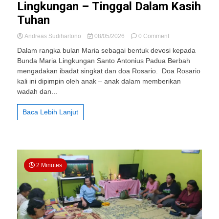
Lingkungan – Tinggal Dalam Kasih
Tuhan
on
Andreas Sudihartono
08/05/2026
0 Comment
310
Dalam rangka bulan Maria sebagai bentuk devosi kepada
St.
Bunda Maria Lingkungan Santo Antonius Padua Berbah
Antonius
mengadakan ibadat singkat dan doa Rosario. Doa Rosario
Padua
Berbah:
kali ini dipimpin oleh anak – anak dalam memberikan
Ibadat
wadah dan...
Singkat
dan
Baca Lebih Lanjut
Doa
Rosario
Lingkungan
–
Tinggal
Dalam
2 Minutes
Kasih
Tuhan