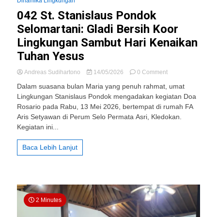
Dinamika Lingkungan
042 St. Stanislaus Pondok
Selomartani: Gladi Bersih Koor
Lingkungan Sambut Hari Kenaikan
Tuhan Yesus
on
Andreas Sudihartono
14/05/2026
0 Comment
042
Dalam suasana bulan Maria yang penuh rahmat, umat
St.
Lingkungan Stanislaus Pondok mengadakan kegiatan Doa
Stanislaus
Rosario pada Rabu, 13 Mei 2026, bertempat di rumah FA
Pondok
Selomartani:
Aris Setyawan di Perum Selo Permata Asri, Kledokan.
Gladi
Kegiatan ini...
Bersih
Koor
Baca Lebih Lanjut
Lingkungan
Sambut
Hari
Kenaikan
Tuhan
Yesus
2 Minutes