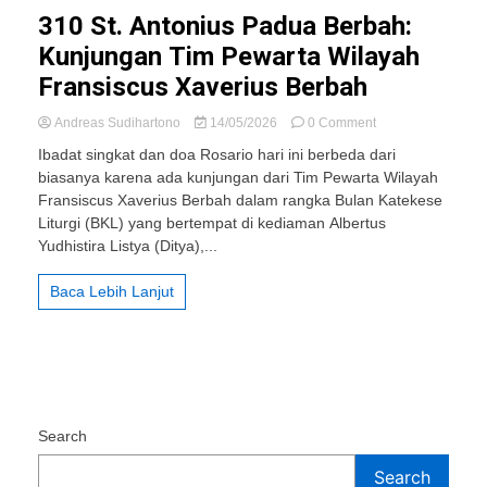
310 St. Antonius Padua Berbah:
Kunjungan Tim Pewarta Wilayah
Fransiscus Xaverius Berbah
on
Andreas Sudihartono
14/05/2026
0 Comment
310
Ibadat singkat dan doa Rosario hari ini berbeda dari
St.
biasanya karena ada kunjungan dari Tim Pewarta Wilayah
Antonius
Fransiscus Xaverius Berbah dalam rangka Bulan Katekese
Padua
Berbah:
Liturgi (BKL) yang bertempat di kediaman Albertus
Kunjungan
Yudhistira Listya (Ditya),...
Tim
Pewarta
Baca Lebih Lanjut
Wilayah
Fransiscus
Xaverius
Berbah
Search
Search