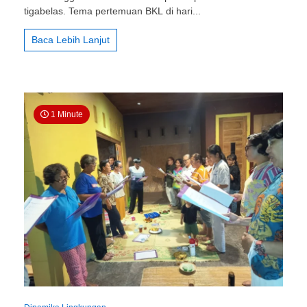
Surat
tigabelas. Tema pertemuan BKL di hari...
Anak
di
Baca Lebih Lanjut
Perantauan
Menghadirkan
Relasi
Kasih
1 Minute