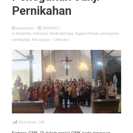
Pernikahan
yusupriyas
29/09/2017
in
Dinamika
,
Informasi
,
Warta Bahagia
Tagged
Pasutri
,
peneguhan
pernikahan
,
Rm wignya
- 3 Minutes
Post Views:
199
Komsos-GMK. Di dalam gereja GMK pada perayaan