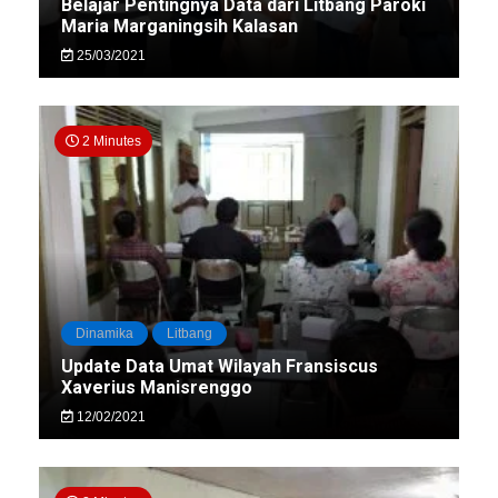
Belajar Pentingnya Data dari Litbang Paroki
Maria Marganingsih Kalasan
25/03/2021
2 Minutes
Dinamika
Litbang
Update Data Umat Wilayah Fransiscus
Xaverius Manisrenggo
12/02/2021