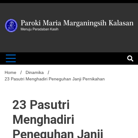
Skip
to
content
MENUJU PERADABAN KASIH
Paroki Mari
Marganingsi
Home
Dinamika
23 Pasutri Menghadiri Peneguhan Janji Pernikahan
Kalasan
23 Pasutri
Menghadiri
Peneguhan Janji