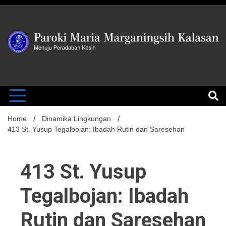
Skip
to
content
MENUJU PERADABAN KASIH
Paroki Mari
Marganingsi
Home
Dinamika Lingkungan
413 St. Yusup Tegalbojan: Ibadah Rutin dan Saresehan
Kalasan
413 St. Yusup
Tegalbojan: Ibadah
Rutin dan Saresehan