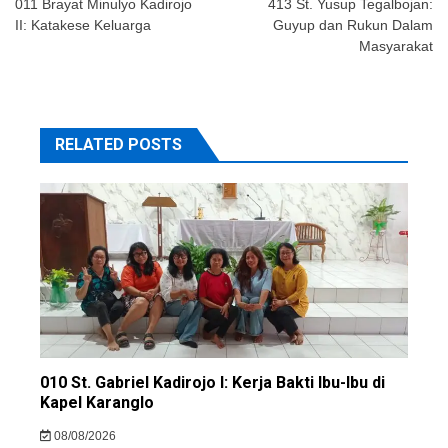
navigation
011 Brayat Minulyo Kadirojo
413 St. Yusup Tegalbojan:
II: Katakese Keluarga
Guyup dan Rukun Dalam
Masyarakat
RELATED POSTS
010 St. Gabriel Kadirojo I: Kerja Bakti Ibu-Ibu di
Kapel Karanglo
08/08/2026