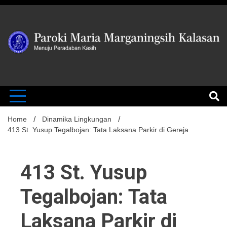
Skip
to
content
MENUJU PERADABAN KASIH
Paroki Mari
Marganingsi
Home
Dinamika Lingkungan
413 St. Yusup Tegalbojan: Tata Laksana Parkir di Gereja
Kalasan
413 St. Yusup
Tegalbojan: Tata
Laksana Parkir di