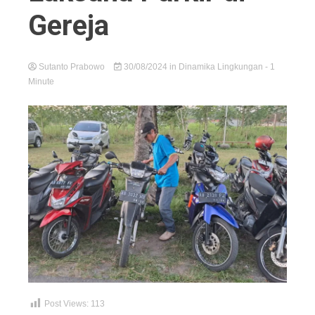
Gereja
Sutanto Prabowo
30/08/2024
in
Dinamika Lingkungan
- 1
Minute
Post Views:
113