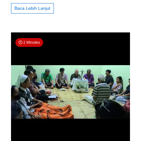
Rm
Baca Lebih Lanjut
Waseso
SCJ
dalam
Doa
Rutin
dan
2 Minutes
Doa
Rosario