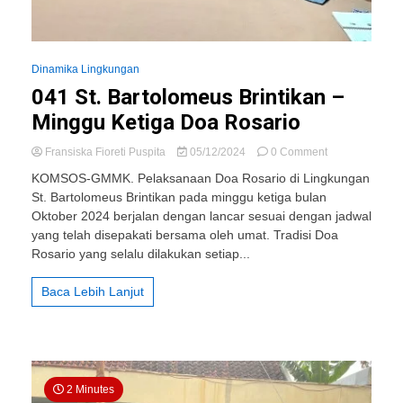
Dinamika Lingkungan
041 St. Bartolomeus Brintikan –
Minggu Ketiga Doa Rosario
on
Fransiska Fioreti Puspita
05/12/2024
0 Comment
041
KOMSOS-GMMK. Pelaksanaan Doa Rosario di Lingkungan
St.
St. Bartolomeus Brintikan pada minggu ketiga bulan
Bartolomeus
Oktober 2024 berjalan dengan lancar sesuai dengan jadwal
Brintikan
–
yang telah disepakati bersama oleh umat. Tradisi Doa
Minggu
Rosario yang selalu dilakukan setiap...
Ketiga
Doa
Baca Lebih Lanjut
Rosario
2 Minutes