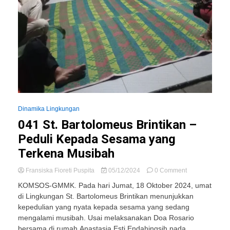
Dinamika Lingkungan
041 St. Bartolomeus Brintikan –
Peduli Kepada Sesama yang
Terkena Musibah
on
Fransiska Fioreti Puspita
05/12/2024
0 Comment
041
KOMSOS-GMMK. Pada hari Jumat, 18 Oktober 2024, umat
St.
di Lingkungan St. Bartolomeus Brintikan menunjukkan
Bartolomeus
kepedulian yang nyata kepada sesama yang sedang
Brintikan
–
mengalami musibah. Usai melaksanakan Doa Rosario
Peduli
bersama di rumah Anastasia Esti Endahingsih pada...