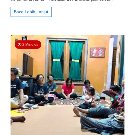
Kepada
Sesama
Baca Lebih Lanjut
yang
Terkena
Musibah
2 Minutes