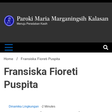
Skip
to
content
MENUJU PERADABAN KASIH
Paroki Mari
Marganingsi
Home
Fransiska Fioreti Puspita
Fransiska Fioreti
Kalasan
Puspita
Dinamika Lingkungan
-2 Minutes