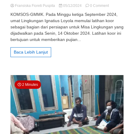
on
Fransiska Fioreti Puspita
05/12/2024
0 Comment
003
KOMSOS-GMMK. Pada Minggu ketiga September 2024,
St.
umat Lingkungan Ignatius Loyola memulai latihan koor
Ignatius
sebagai bagian dari persiapan untuk Misa Lingkungan yang
Loyola
Sukoharjo
dijadwalkan pada Senin, 14 Oktober 2024. Latihan koor ini
–
bertujuan untuk memberikan pujian...
Misa
Lingkungan
Baca Lebih Lanjut
St
Ignatius
Loyola
2 Minutes