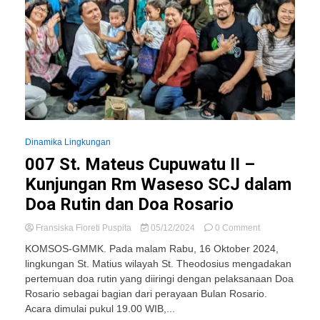
Dinamika Lingkungan
007 St. Mateus Cupuwatu II –
Kunjungan Rm Waseso SCJ dalam
Doa Rutin dan Doa Rosario
on
Fransiska Fioreti Puspita
05/12/2024
0 Comment
007
KOMSOS-GMMK. Pada malam Rabu, 16 Oktober 2024,
St.
lingkungan St. Matius wilayah St. Theodosius mengadakan
Mateus
pertemuan doa rutin yang diiringi dengan pelaksanaan Doa
Cupuwatu
II
Rosario sebagai bagian dari perayaan Bulan Rosario.
–
Acara dimulai pukul 19.00 WIB,...
Kunjungan