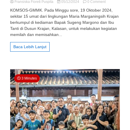
on
Fransiska Fioreti Puspita
05/12/2024
0 Comment
030
KOMSOS-GMMK. Pada Minggu sore, 19 Oktober 2024,
Maria
sekitar 15 umat dari lingkungan Maria Marganingsih Krajan
Marganingsih
berkumpul di kediaman Bapak Sugeng Margono dan Ibu
Krajan
–
Tanti di Dusun Krajan, Kalasan, untuk melakukan kegiatan
Kolekte
memilah dan memisahkan...
Daur
Ulang
Baca Lebih Lanjut
Sampah
3 Minutes