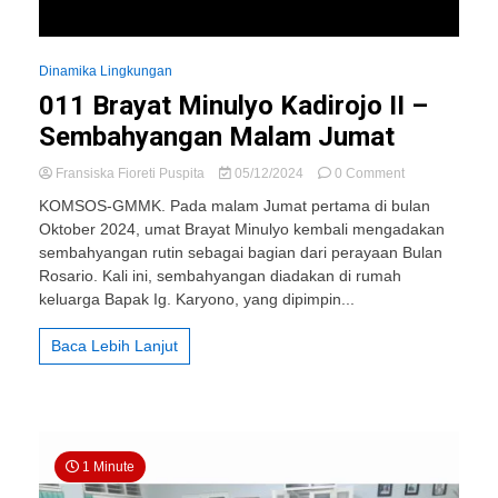
Dinamika Lingkungan
011 Brayat Minulyo Kadirojo II –
Sembahyangan Malam Jumat
on
Fransiska Fioreti Puspita
05/12/2024
0 Comment
011
KOMSOS-GMMK. Pada malam Jumat pertama di bulan
Brayat
Oktober 2024, umat Brayat Minulyo kembali mengadakan
Minulyo
sembahyangan rutin sebagai bagian dari perayaan Bulan
Kadirojo
II
Rosario. Kali ini, sembahyangan diadakan di rumah
–
keluarga Bapak Ig. Karyono, yang dipimpin...
Sembahyanga
Malam
Baca Lebih Lanjut
Jumat
1 Minute