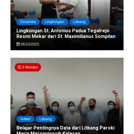
Dinamika
Lingkungan
Litbang
Lingkungan St. Antonius Padua Tegalrejo
Resmi Mekar dari St. Maximilianus Sompilan
06/10/2025
3 Minutes
Artikel
Litbang
Belajar Pentingnya Data dari Litbang Paroki
Maria Marganingsih Kalasan