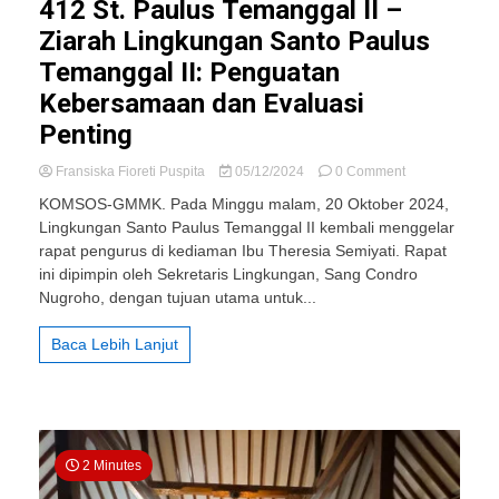
412 St. Paulus Temanggal II –
Ziarah Lingkungan Santo Paulus
Temanggal II: Penguatan
Kebersamaan dan Evaluasi
Penting
on
Fransiska Fioreti Puspita
05/12/2024
0 Comment
412
KOMSOS-GMMK. Pada Minggu malam, 20 Oktober 2024,
St.
Lingkungan Santo Paulus Temanggal II kembali menggelar
Paulus
rapat pengurus di kediaman Ibu Theresia Semiyati. Rapat
Temanggal
II
ini dipimpin oleh Sekretaris Lingkungan, Sang Condro
–
Nugroho, dengan tujuan utama untuk...
Ziarah
Lingkungan
Baca Lebih Lanjut
Santo
Paulus
Temanggal
II:
Penguatan
Kebersamaan
2 Minutes
dan
Evaluasi