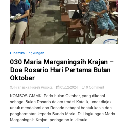
Dinamika Lingkungan
030 Maria Marganingsih Krajan –
Doa Rosario Hari Pertama Bulan
Oktober
on
Fransiska Fioreti Puspita
05/12/2024
0 Comment
030
KOMSOS-GMMK. Pada bulan Oktober, yang dikenal
Maria
sebagai Bulan Rosario dalam tradisi Katolik, umat diajak
Marganingsih
untuk mendalami doa Rosario sebagai bentuk kasih dan
Krajan
–
penghormatan kepada Bunda Maria. Di Lingkungan Maria
Doa
Marganingsih Krajan, peringatan ini dimulai...
Rosario