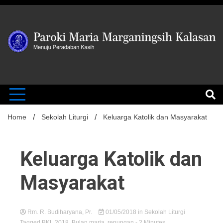
Skip
to
content
MENUJU PERADABAN KASIH
Paroki Mari
Marganingsi
Home
Sekolah Liturgi
Keluarga Katolik dan Masyarakat
Keluarga Katolik dan
Kalasan
Masyarakat
Rm. R. Budiharyana, Pr.
01/05/2018
in
Sekolah Liturgi
Tagged
BKL 2018
,
Bulan maria
,
renungan
- 2 Minutes