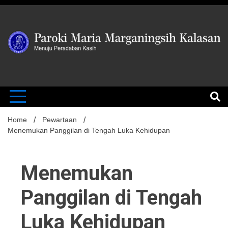
Skip
to
content
MENUJU PERADABAN KASIH
Paroki Mari
Marganingsi
Home
Pewartaan
Menemukan Panggilan di Tengah Luka Kehidupan
Kalasan
Menemukan
Panggilan di Tengah
Luka Kehidupan