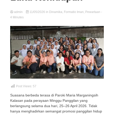
admin
11/05/2026
in
Dinamika
,
Formatio Iman
,
Pewartaan
-
4 Minutes
Post Views:
57
Suasana berbeda terasa di Paroki Maria Marganingsih
Kalasan pada perayaan Minggu Panggilan yang
berlangsung selama dua hari, 25–26 April 2026. Tidak
hanya menghadirkan semangat promosi panggilan hidup