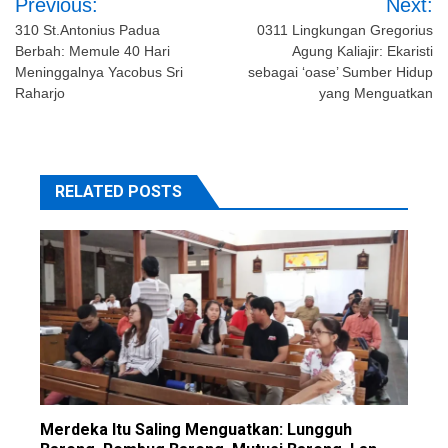
Previous:
Next:
navigation
310 St.Antonius Padua
0311 Lingkungan Gregorius
Berbah: Memule 40 Hari
Agung Kaliajir: Ekaristi
Meninggalnya Yacobus Sri
sebagai ‘oase’ Sumber Hidup
Raharjo
yang Menguatkan
RELATED POSTS
Merdeka Itu Saling Menguatkan: Lungguh