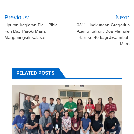
Post
Previous:
Next:
navigation
Liputan Kegiatan Pia – Bible
0311 Lingkungan Gregorius
Fun Day Paroki Maria
Agung Kaliajir: Doa Memule
Marganingsih Kalasan
Hari Ke-40 bagi Jiwa mbah
Mitro
RELATED POSTS