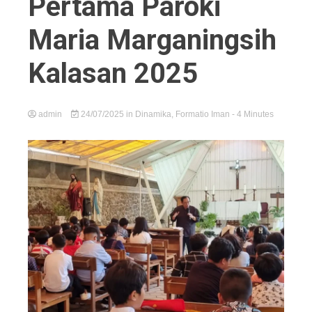
Pertama Paroki
Maria Marganingsih
Kalasan 2025
admin
24/07/2025
in
Dinamika
,
Formatio Iman
- 4 Minutes