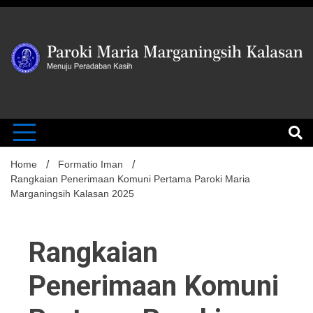
Skip
to
content
MENUJU PERADABAN KASIH
Paroki Mari
Marganingsi
Home
Formatio Iman
Rangkaian Penerimaan Komuni Pertama Paroki Maria
Marganingsih Kalasan 2025
Kalasan
Rangkaian
Penerimaan Komuni