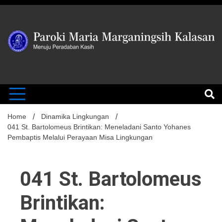
Skip
to
content
MENUJU PERADABAN KASIH
Paroki Mari
Marganingsi
Home
Dinamika Lingkungan
041 St. Bartolomeus Brintikan: Meneladani Santo Yohanes
Pembaptis Melalui Perayaan Misa Lingkungan
Kalasan
041 St. Bartolomeus
Brintikan: