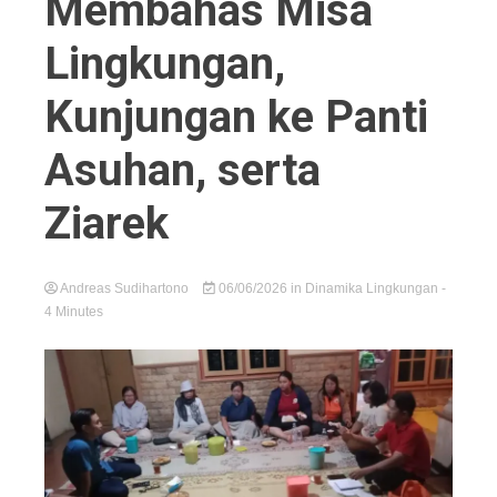
Membahas Misa
Lingkungan,
Kunjungan ke Panti
Asuhan, serta
Ziarek
Andreas Sudihartono
06/06/2026
in
Dinamika Lingkungan
-
4 Minutes