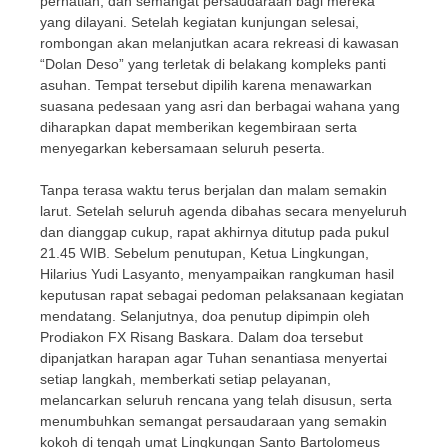
perhatian, dan semangat persaudaraan bagi mereka
yang dilayani. Setelah kegiatan kunjungan selesai,
rombongan akan melanjutkan acara rekreasi di kawasan
“Dolan Deso” yang terletak di belakang kompleks panti
asuhan. Tempat tersebut dipilih karena menawarkan
suasana pedesaan yang asri dan berbagai wahana yang
diharapkan dapat memberikan kegembiraan serta
menyegarkan kebersamaan seluruh peserta.
Tanpa terasa waktu terus berjalan dan malam semakin
larut. Setelah seluruh agenda dibahas secara menyeluruh
dan dianggap cukup, rapat akhirnya ditutup pada pukul
21.45 WIB. Sebelum penutupan, Ketua Lingkungan,
Hilarius Yudi Lasyanto, menyampaikan rangkuman hasil
keputusan rapat sebagai pedoman pelaksanaan kegiatan
mendatang. Selanjutnya, doa penutup dipimpin oleh
Prodiakon FX Risang Baskara. Dalam doa tersebut
dipanjatkan harapan agar Tuhan senantiasa menyertai
setiap langkah, memberkati setiap pelayanan,
melancarkan seluruh rencana yang telah disusun, serta
menumbuhkan semangat persaudaraan yang semakin
kokoh di tengah umat Lingkungan Santo Bartolomeus