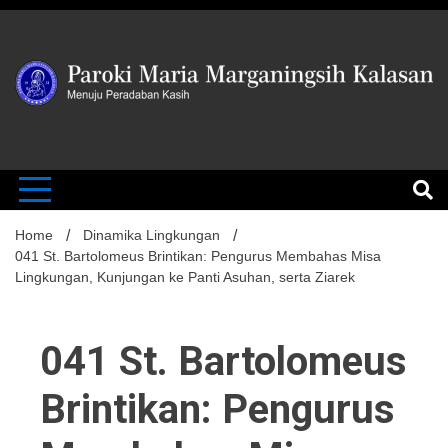
Skip
to
content
MENUJU PERADABAN KASIH
Paroki Mari
Marganingsi
Home
Dinamika Lingkungan
041 St. Bartolomeus Brintikan: Pengurus Membahas Misa
Lingkungan, Kunjungan ke Panti Asuhan, serta Ziarek
Kalasan
041 St. Bartolomeus
Brintikan: Pengurus