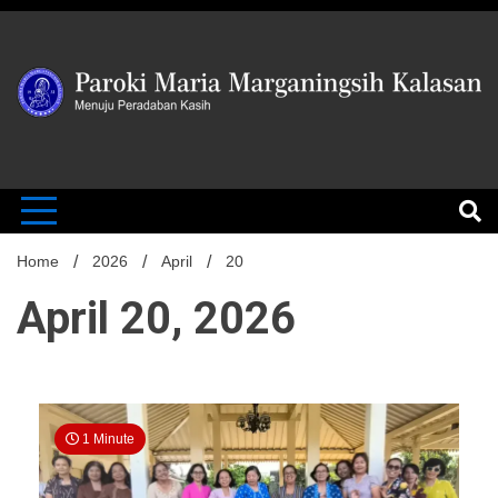
Skip
to
content
MENUJU PERADABAN KASIH
Paroki Mari
Marganingsi
Home
2026
April
20
April 20, 2026
Kalasan
1 Minute