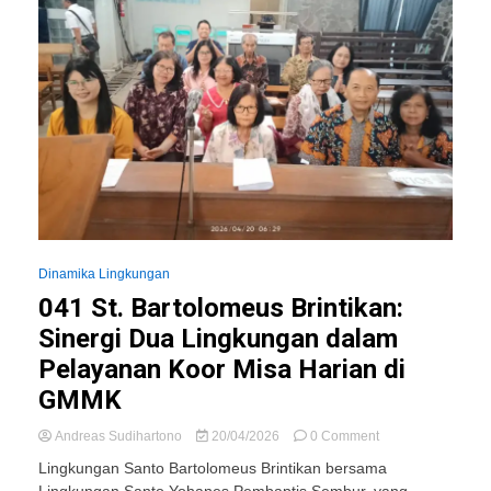
Dinamika Lingkungan
041 St. Bartolomeus Brintikan:
Sinergi Dua Lingkungan dalam
Pelayanan Koor Misa Harian di
GMMK
on
Andreas Sudihartono
20/04/2026
0 Comment
041
Lingkungan Santo Bartolomeus Brintikan bersama
St.
Lingkungan Santo Yohanes Pembaptis Sembur, yang