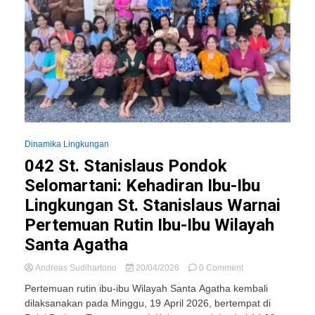
Dinamika Lingkungan
042 St. Stanislaus Pondok
Selomartani: Kehadiran Ibu-Ibu
Lingkungan St. Stanislaus Warnai
Pertemuan Rutin Ibu-Ibu Wilayah
Santa Agatha
on
Andreas Sudihartono
20/04/2026
0 Comment
042
Pertemuan rutin ibu-ibu Wilayah Santa Agatha kembali
St.
dilaksanakan pada Minggu, 19 April 2026, bertempat di
Stanislaus