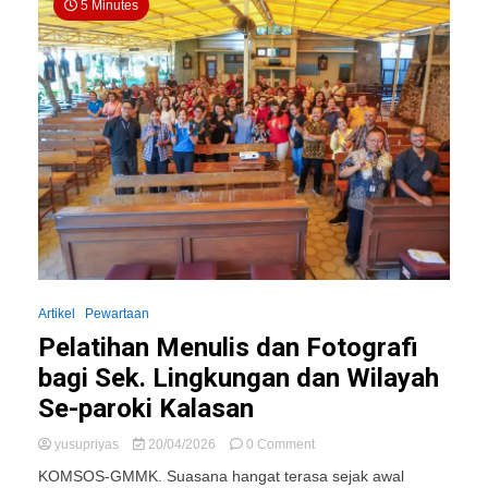
5 Minutes
Artikel
Pewartaan
Pelatihan Menulis dan Fotografi
bagi Sek. Lingkungan dan Wilayah
Se-paroki Kalasan
on
yusupriyas
20/04/2026
0 Comment
Pelatihan
KOMSOS-GMMK. Suasana hangat terasa sejak awal
Menulis