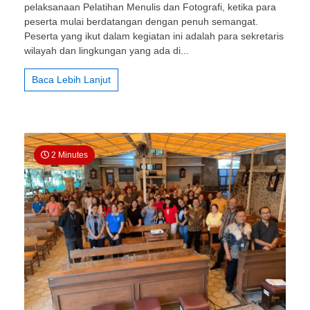
pelaksanaan Pelatihan Menulis dan Fotografi, ketika para
dan
peserta mulai berdatangan dengan penuh semangat.
Fotografi
bagi
Peserta yang ikut dalam kegiatan ini adalah para sekretaris
Sek.
wilayah dan lingkungan yang ada di...
Lingkungan
dan
Baca Lebih Lanjut
Wilayah
Se-
paroki
Kalasan
2 Minutes