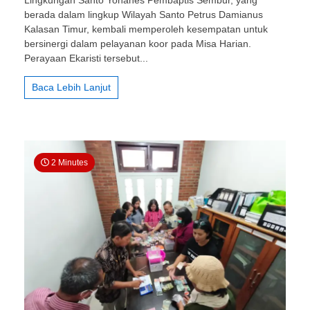
Bartolomeus
berada dalam lingkup Wilayah Santo Petrus Damianus
Brintikan:
Sinergi
Kalasan Timur, kembali memperoleh kesempatan untuk
Dua
bersinergi dalam pelayanan koor pada Misa Harian.
Lingkungan
Perayaan Ekaristi tersebut...
dalam
Pelayanan
Baca Lebih Lanjut
Koor
Misa
Harian
di
GMMK
2 Minutes