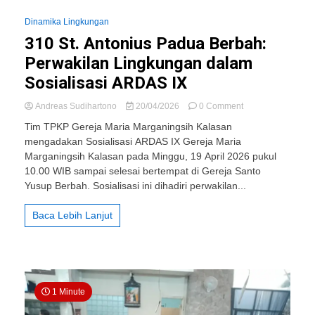
Dinamika Lingkungan
310 St. Antonius Padua Berbah:
Perwakilan Lingkungan dalam
Sosialisasi ARDAS IX
on
Andreas Sudihartono
20/04/2026
0 Comment
310
Tim TPKP Gereja Maria Marganingsih Kalasan
St.
mengadakan Sosialisasi ARDAS IX Gereja Maria
Antonius
Marganingsih Kalasan pada Minggu, 19 April 2026 pukul
Padua
Berbah:
10.00 WIB sampai selesai bertempat di Gereja Santo
Perwakilan
Yusup Berbah. Sosialisasi ini dihadiri perwakilan...
Lingkungan
dalam
Baca Lebih Lanjut
Sosialisasi
ARDAS
IX
1 Minute