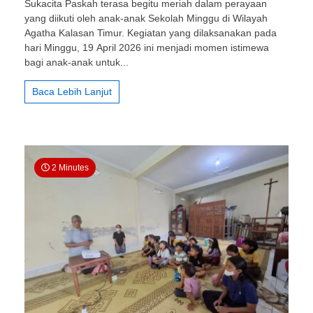
Sukacita Paskah terasa begitu meriah dalam perayaan
St.
yang diikuti oleh anak-anak Sekolah Minggu di Wilayah
Stanislaus
Agatha Kalasan Timur. Kegiatan yang dilaksanakan pada
Pondok
Selomartani:
hari Minggu, 19 April 2026 ini menjadi momen istimewa
PIA/PIR
bagi anak-anak untuk...
Lingkungan
St.
Baca Lebih Lanjut
Stanislaus
Ambil
Bagian
dalam
Perayaan
Paskah
2 Minutes
Anak
Sekolah
Minggu