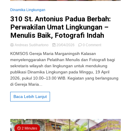
Dinamika Lingkungan
310 St. Antonius Padua Berbah:
Perwakilan Umat Lingkungan –
Menulis Baik, Fotografi Indah
on
Andreas Sudihartono
20/04/2026
0 Comment
310
KOMSOS Gereja Maria Marganingsih Kalasan
St.
menyelenggarakan Pelatihan Menulis dan Fotografi bagi
Antonius
sekretaris wilayah dan lingkungan untuk mendukung
Padua
Berbah:
publikasi Dinamika Lingkungan pada Minggu, 19 April
Perwakilan
2026, pukul 10.00–13.00 WIB. Kegiatan yang berlangsung
Umat
di Gereja Maria...
Lingkungan
–
Baca Lebih Lanjut
Menulis
Baik,
Fotografi
Indah
2 Minutes