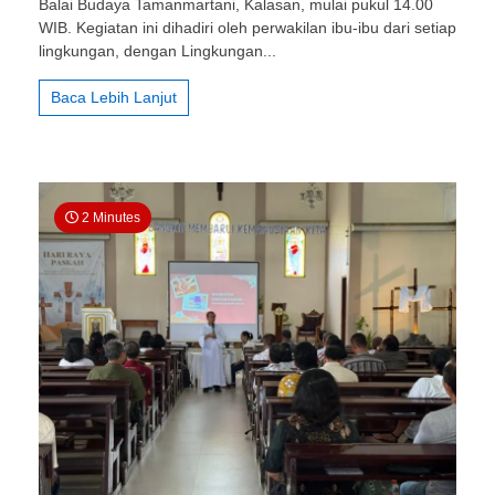
Balai Budaya Tamanmartani, Kalasan, mulai pukul 14.00
Pondok
Selomartani:
WIB. Kegiatan ini dihadiri oleh perwakilan ibu-ibu dari setiap
Kehadiran
lingkungan, dengan Lingkungan...
Ibu-
Ibu
Baca Lebih Lanjut
Lingkungan
St.
Stanislaus
Warnai
Pertemuan
Rutin
2 Minutes
Ibu-
Ibu
Wilayah
Santa
Agatha