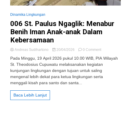
Dinamika Lingkungan
006 St. Paulus Ngaglik: Menabur
Benih Iman Anak-anak Dalam
Kebersamaan
on
Andreas Sudihartono
20/04/2026
0 Comment
006
Pada Minggu, 19 April 2026 pukul 10.00 WIB, PIA Wilayah
St.
St. Theodosius Cupuwatu melaksanakan kegiatan
Paulus
kunjungan lingkungan dengan tujuan untuk saling
Ngaglik:
Menabur
mengenal lebih dekat para ketua lingkungan serta
Benih
menggali kisah para santo dan santa...
Iman
Anak-
Baca Lebih Lanjut
anak
Dalam
Kebersamaan