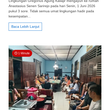
Lingkungan Gregorius Agung Kaliajir mengayun ke rumah
Gregorius
Anastasius Senen Sarirejo pada hari Senin, 1 Juni 2026
Agung
Kaliajir:
pukul 3 sore. Tidak semua umat lingkungan hadir pada
Kerja
kesempatan...
Bakti
Persiapan
Baca Lebih Lanjut
Misa
Memule
1 Minute