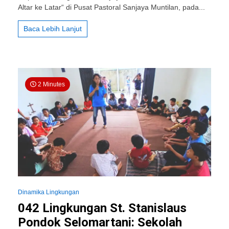
Selomartani:
Altar ke Latar“ di Pusat Pastoral Sanjaya Muntilan, pada...
Ikut
Ambil
Baca Lebih Lanjut
Bagian
dalam
Rekoleksi
Prodiakon
2 Minutes
Dinamika Lingkungan
042 Lingkungan St. Stanislaus
Pondok Selomartani: Sekolah