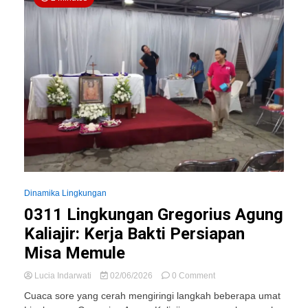
Dinamika Lingkungan
0311 Lingkungan Gregorius Agung
Kaliajir: Kerja Bakti Persiapan
Misa Memule
on
Lucia Indarwati
02/06/2026
0 Comment
0311
Cuaca sore yang cerah mengiringi langkah beberapa umat
Lingkungan