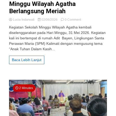
Minggu Wilayah Agatha
Berlangsung Meriah
on
Lucia Indarwati
02/06/2026
0 Comment
042
Kegiatan Sekolah Minggu Wilayah Agatha kembali
Lingkungan
diselenggarakan pada Hari Minggu, 31 Mei 2026. Kegiatan
St.
kali ini bertempat di rumah Adit Bayen, Lingkungan Santa
Stanislaus
Pondok
Perawan Maria (SPM) Kalimati dengan mengusung tema
Selomartani:
“Anak Tuhan Dalam Kasih...
Sekolah
Minggu
Baca Lebih Lanjut
Wilayah
Agatha
Berlangsung
Meriah
2 Minutes