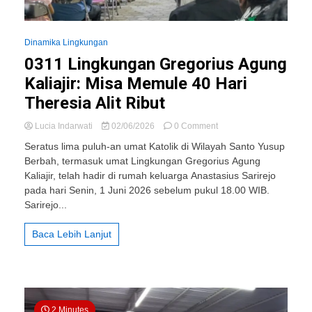
Dinamika Lingkungan
0311 Lingkungan Gregorius Agung
Kaliajir: Misa Memule 40 Hari
Theresia Alit Ribut
on
Lucia Indarwati
02/06/2026
0 Comment
0311
Seratus lima puluh-an umat Katolik di Wilayah Santo Yusup
Lingkungan
Berbah, termasuk umat Lingkungan Gregorius Agung
Gregorius
Kaliajir, telah hadir di rumah keluarga Anastasius Sarirejo
Agung
Kaliajir:
pada hari Senin, 1 Juni 2026 sebelum pukul 18.00 WIB.
Misa
Sarirejo...
Memule
40
Baca Lebih Lanjut
Hari
Theresia
Alit
Ribut
2 Minutes