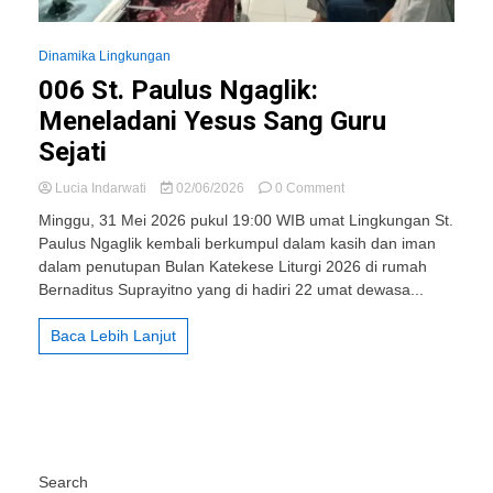
Dinamika Lingkungan
006 St. Paulus Ngaglik:
Meneladani Yesus Sang Guru
Sejati
on
Lucia Indarwati
02/06/2026
0 Comment
006
Minggu, 31 Mei 2026 pukul 19:00 WIB umat Lingkungan St.
St.
Paulus Ngaglik kembali berkumpul dalam kasih dan iman
Paulus
dalam penutupan Bulan Katekese Liturgi 2026 di rumah
Ngaglik:
Meneladani
Bernaditus Suprayitno yang di hadiri 22 umat dewasa...
Yesus
Sang
Baca Lebih Lanjut
Guru
Sejati
Search