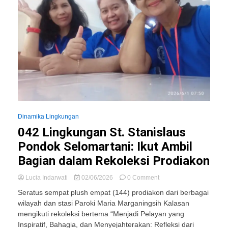
Dinamika Lingkungan
042 Lingkungan St. Stanislaus
Pondok Selomartani: Ikut Ambil
Bagian dalam Rekoleksi Prodiakon
on
Lucia Indarwati
02/06/2026
0 Comment
042
Seratus sempat plush empat (144) prodiakon dari berbagai
Lingkungan
wilayah dan stasi Paroki Maria Marganingsih Kalasan
St.
mengikuti rekoleksi bertema “Menjadi Pelayan yang
Stanislaus
Pondok
Inspiratif, Bahagia, dan Menyejahterakan: Refleksi dari