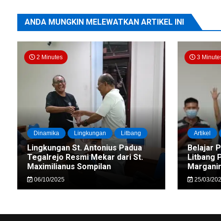
ANDA MUNGKIN MELEWATKAN ARTIKEL INI
2 Minutes
3 Minute
Dinamika
Lingkungan
Litbang
Artikel
Lingkungan St. Antonius Padua
Belajar 
Tegalrejo Resmi Mekar dari St.
Litbang 
Maximilianus Sompilan
Marganin
06/10/2025
25/03/20