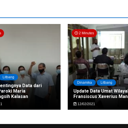
s
2 Minutes
Litbang
Dinamika
Litbang
Pentingnya Data dari
Paroki Maria
Update Data Umat Wilaya
gsih Kalasan
Fransiscus Xaverius Ma
21
12/02/2021