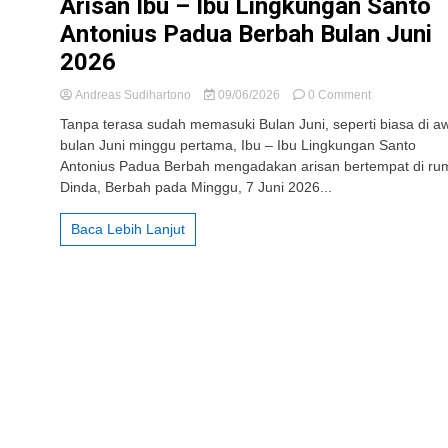
Arisan Ibu – Ibu Lingkungan Santo
Antonius Padua Berbah Bulan Juni
2026
on
Andreas Sudihartono
09/06/2026
0 Comment
310
Tanpa terasa sudah memasuki Bulan Juni, seperti biasa di a
St.
bulan Juni minggu pertama, Ibu – Ibu Lingkungan Santo
Antonius
Antonius Padua Berbah mengadakan arisan bertempat di ru
Padua
Berbah:
Dinda, Berbah pada Minggu, 7 Juni 2026...
Arisan
Ibu
Baca Lebih Lanjut
–
Ibu
Lingkungan
Santo
Antonius
Padua
Berbah
Bulan
Juni
2026