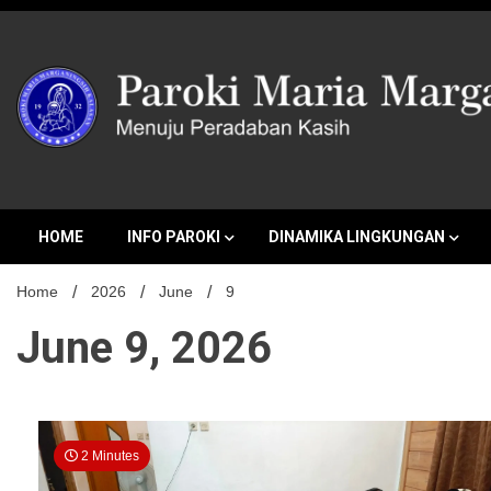
Skip
to
content
MENUJU PERADABAN KASIH
Paroki Mari
HOME
INFO PAROKI
DINAMIKA LINGKUNGAN
Home
2026
June
9
June 9, 2026
2 Minutes