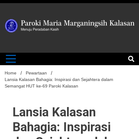
Skip
to
content
MENUJU PERADABAN KASIH
Paroki Mari
Marganingsi
Home
Pewartaan
Lansia Kalasan Bahagia: Inspirasi dan Sejahtera dalam
Semangat HUT ke-69 Paroki Kalasan
Kalasan
Lansia Kalasan
Bahagia: Inspirasi