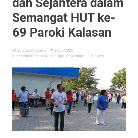
dan Sejahtera dalam
Semangat HUT ke-
69 Paroki Kalasan
Sutanto Prabowo
29/05/2026
in
Kesehatan Mental
,
Olahraga
,
Pewartaan
- 3 Minutes