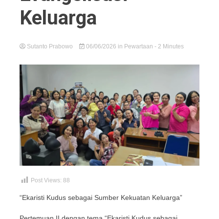
Keluarga
Sutanto Prabowo
06/06/2026
in
Pewartaan
- 2 Minutes
Post Views:
88
“Ekaristi Kudus sebagai Sumber Kekuatan Keluarga”
Pertemuan II dengan tema “Ekaristi Kudus sebagai