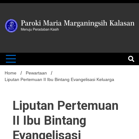
Skip
to
content
MENUJU PERADABAN KASIH
Paroki Mari
Marganingsi
Home
Pewartaan
Liputan Pertemuan II Ibu Bintang Evangelisasi Keluarga
Kalasan
Liputan Pertemuan
II Ibu Bintang
Evangelisasi