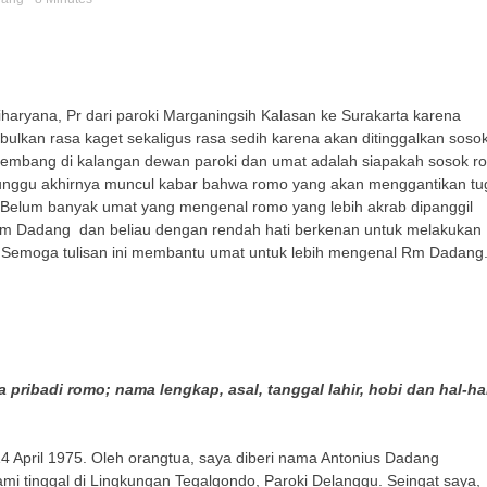
ryana, Pr dari paroki Marganingsih Kalasan ke Surakarta karena
ulkan rasa kaget sekaligus rasa sedih karena akan ditinggalkan soso
embang di kalangan dewan paroki dan umat adalah siapakah sosok r
unggu akhirnya muncul kabar bahwa romo yang akan menggantikan tu
elum banyak umat yang mengenal romo yang lebih akrab dipanggil
 Dadang dan beliau dengan rendah hati berkenan untuk melakukan
l. Semoga tulisan ini membantu umat untuk lebih mengenal Rm Dadang
ibadi romo; nama lengkap, asal, tanggal lahir, hobi dan hal-ha
4 April 1975. Oleh orangtua, saya diberi nama Antonius Dadang
 tinggal di Lingkungan Tegalgondo, Paroki Delanggu. Seingat saya,