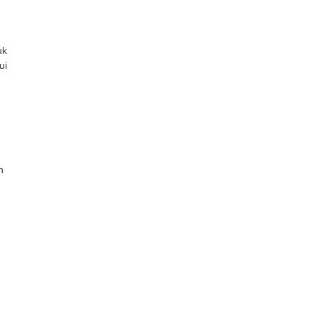
uk
ui
n