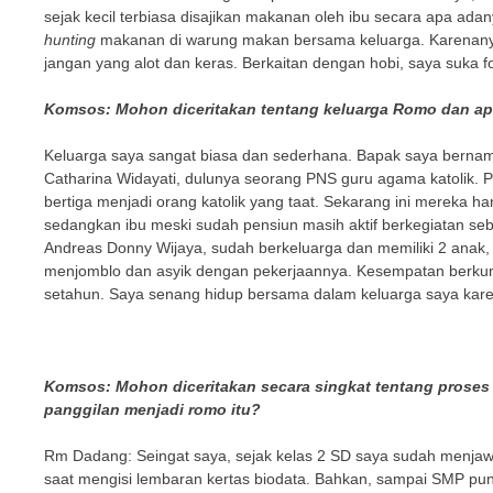
sejak kecil terbiasa disajikan makanan oleh ibu secara apa adan
hunting
makanan di warung makan bersama keluarga. Karenanya
jangan yang alot dan keras. Berkaitan dengan hobi, saya suka fo
Komsos: Mohon diceritakan tentang keluarga Romo dan ap
Keluarga saya sangat biasa dan sederhana. Bapak saya bernam
Catharina Widayati, dulunya seorang PNS guru agama katolik. 
bertiga menjadi orang katolik yang taat. Sekarang ini mereka h
sedangkan ibu meski sudah pensiun masih aktif berkegiatan seba
Andreas Donny Wijaya, sudah berkeluarga dan memiliki 2 anak,
menjomblo dan asyik dengan pekerjaannya. Kesempatan berkump
setahun. Saya senang hidup bersama dalam keluarga saya kar
Komsos: Mohon diceritakan secara singkat tentang proses 
panggilan menjadi romo itu?
Rm Dadang: Seingat saya, sejak kelas 2 SD saya sudah menjawab 
saat mengisi lembaran kertas biodata. Bahkan, sampai SMP pun 