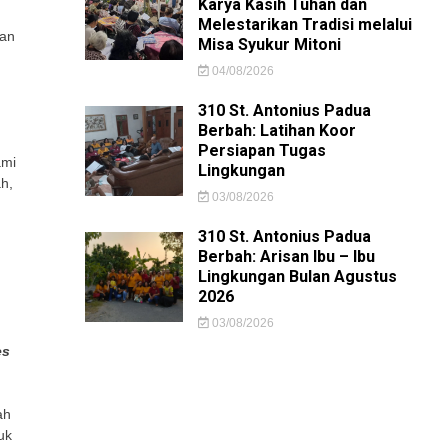
Karya Kasih Tuhan dan
Melestarikan Tradisi melalui
kan
Misa Syukur Mitoni
04/08/2026
310 St. Antonius Padua
Berbah: Latihan Koor
Persiapan Tugas
ami
Lingkungan
h,
03/08/2026
310 St. Antonius Padua
Berbah: Arisan Ibu – Ibu
Lingkungan Bulan Agustus
2026
03/08/2026
es
ah
uk