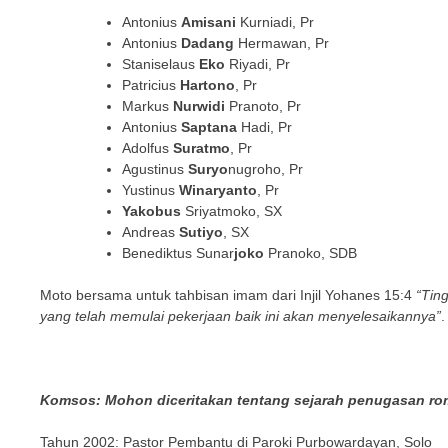
Antonius
Amisani
Kurniadi, Pr
Antonius
Dadang
Hermawan, Pr
Staniselaus
Eko
Riyadi, Pr
Patricius
Hartono
, Pr
Markus
Nurwidi
Pranoto, Pr
Antonius
Saptana
Hadi, Pr
Adolfus
Suratmo
, Pr
Agustinus
Suryo
nugroho, Pr
Yustinus
Winaryanto
, Pr
Yakobus
Sriyatmoko, SX
Andreas
Sutiyo
, SX
Benediktus Sunar
joko
Pranoko, SDB
Moto bersama untuk tahbisan imam dari Injil Yohanes 15:4
“Tin
yang telah memulai pekerjaan baik ini akan menyelesaikannya”
.
Komsos: Mohon diceritakan tentang sejarah penugasan ro
Tahun 2002: Pastor Pembantu di Paroki Purbowardayan, Solo