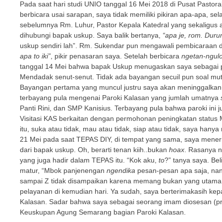
Pada saat hari studi UNIO tanggal 16 Mei 2018 di Pusat Pastor
berbicara usai sarapan, saya tidak memiliki pikiran apa-apa, s
sebelumnya Rm. Luhur, Pastor Kepala Katedral yang sekaligus
dihubungi bapak uskup. Saya balik bertanya,
“apa je, rom. Durun
uskup sendiri lah”. Rm. Sukendar pun mengawali pembicaraan
apa to iki”
, pikir penasaran saya. Setelah berbicara
ngetan-ngul
tanggal 14 Mei bahwa bapak Uskup menugaskan saya sebagai pa
Mendadak senut-senut. Tidak ada bayangan secuil pun soal muta
Bayangan pertama yang muncul justru saya akan meninggalkan
terbayang pula mengenai Paroki Kalasan yang jumlah umatnya
Panti Rini, dan SMP Kanisius. Terbayang pula bahwa paroki in
Visitasi KAS berkaitan dengan permohonan peningkatan stat
itu, suka atau tidak, mau atau tidak, siap atau tidak, saya hany
21 Mei pada saat TEPAS DIY, di tempat yang sama, saya men
dari bapak uskup. Oh, berarti tenan kiih..bukan
hoax
. Rasanya 
yang juga hadir dalam TEPAS itu. “Kok aku,
to
?” tanya saya. Be
matur, “Mbok panjenengan
ngendika
pesan-pesan apa saja, nan
sampai Z tidak disampaikan karena memang bukan yang utama
pelayanan di kemudian hari. Ya sudah, saya berterimakasih ke
Kalasan. Sadar bahwa saya sebagai seorang imam diosesan (pr
Keuskupan Agung Semarang bagian Paroki Kalasan.