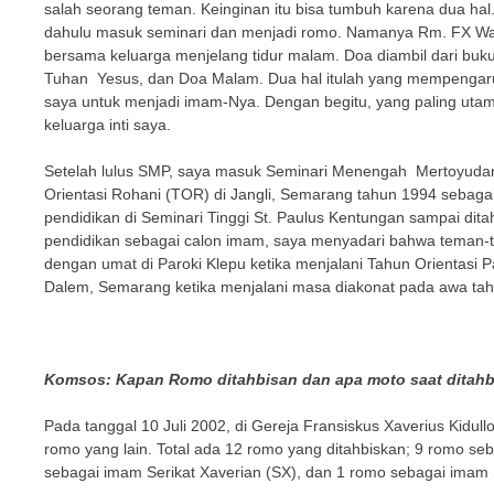
salah seorang teman. Keinginan itu bisa tumbuh karena dua hal.
dahulu masuk seminari dan menjadi romo. Namanya Rm. FX Wahy
bersama keluarga menjelang tidur malam. Doa diambil dari bu
Tuhan Yesus, dan Doa Malam. Dua hal itulah yang mempengaruh
saya untuk menjadi imam-Nya. Dengan begitu, yang paling utam
keluarga inti saya.
Setelah lulus SMP, saya masuk Seminari Menengah Mertoyudan
Orientasi Rohani (TOR) di Jangli, Semarang tahun 1994 sebaga
pendidikan di Seminari Tinggi St. Paulus Kentungan sampai di
pendidikan sebagai calon imam, saya menyadari bahwa teman-
dengan umat di Paroki Klepu ketika menjalani Tahun Orientasi
Dalem, Semarang ketika menjalani masa diakonat pada awa tah
Komsos: Kapan Romo ditahbisan dan apa moto saat ditahb
Pada tanggal 10 Juli 2002, di Gereja Fransiskus Xaverius Kidull
romo yang lain. Total ada 12 romo yang ditahbiskan; 9 romo 
sebagai imam Serikat Xaverian (SX), dan 1 romo sebagai imam 