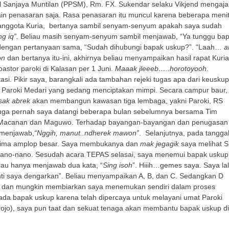
al Sanjaya Muntilan (PPSM), Rm. FX. Sukendar selaku Vikjend mengaja
elain penasaran saja. Rasa penasaran itu muncul karena beberapa meni
 anggota Kuria, bertanya sambil senyam-senyum apakah saya sudah
g iq”.
Beliau masih senyam-senyum sambil menjawab, “Ya tunggu ba
 dengan pertanyaan sama, “Sudah dihubungi bapak uskup?”. “Laah…
a
on
dan bertanya itu-ini, akhirnya beliau menyampaikan hasil rapat Kuria
stor paroki di Kalasan per 1 Juni.
Maaak jleeeb…..horotoyooh
.
si. Pikir saya, barangkali ada tambahan rejeki tugas apa dari keusku
 Paroki Medari yang sedang menciptakan mimpi. Secara campur baur,
sak abrek
akan membangun kawasan tiga lembaga, yakni Paroki, RS
i juga pernah saya datangi beberapa bulan sebelumnya bersama Tim
us Macanan dan Maguwo. Terhadap bayangan-bayangan dan penugasan
a menjawab,
“Nggih, manut..ndherek mawon”
. Selanjutnya, pada tangga
erima amplop besar. Saya membukanya dan
mak jegagik
saya melihat 
nano-nano. Sesudah acara TEPAS selasai, saya menemui bapak uskup
liau hanya menjawab dua kata, “
Sing isoh
”. Hiiih…gemes saya. Saya la
ti saya dengarkan”. Beliau menyampaikan A, B, dan C. Sedangkan D
 dan mungkin membiarkan saya menemukan sendiri dalam proses
pada bapak uskup karena telah dipercaya untuk melayani umat Paroki
ojo), saya pun taat dan sekuat tenaga akan membantu bapak uskup di