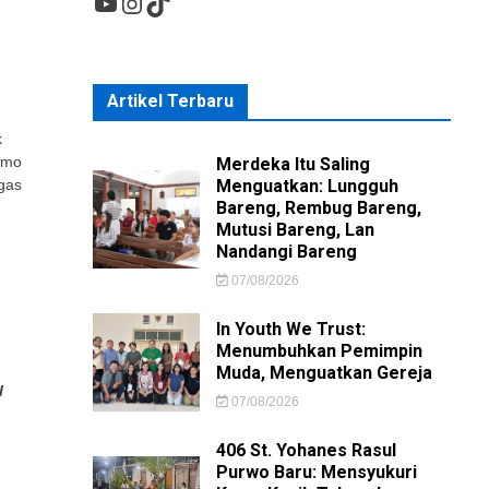
YouTube
Instagram
TikTok
Artikel Terbaru
k
omo
Merdeka Itu Saling
gas
Menguatkan: Lungguh
Bareng, Rembug Bareng,
Mutusi Bareng, Lan
Nandangi Bareng
.
07/08/2026
In Youth We Trust:
Menumbuhkan Pemimpin
Muda, Menguatkan Gereja
l
07/08/2026
406 St. Yohanes Rasul
Purwo Baru: Mensyukuri