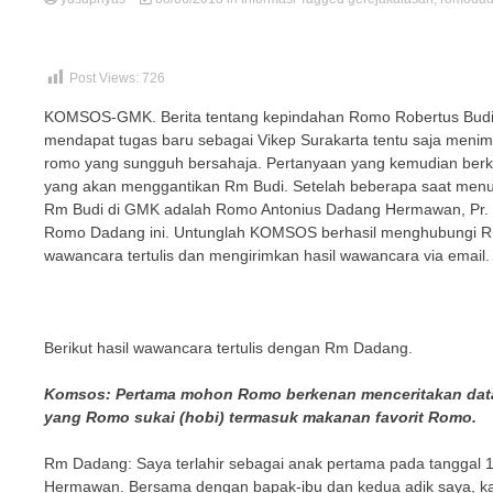
Post Views:
726
KOMSOS-GMK. Berita tentang kepindahan Romo Robertus Budiha
mendapat tugas baru sebagai Vikep Surakarta tentu saja menimb
romo yang sungguh bersahaja. Pertanyaan yang kemudian berk
yang akan menggantikan Rm Budi. Setelah beberapa saat men
Rm Budi di GMK adalah Romo Antonius Dadang Hermawan, Pr. B
Romo Dadang ini. Untunglah KOMSOS berhasil menghubungi Rm
wawancara tertulis dan mengirimkan hasil wawancara via emai
Berikut hasil wawancara tertulis dengan Rm Dadang.
Komsos: Pertama mohon Romo berkenan menceritakan data pr
yang Romo sukai (hobi) termasuk makanan favorit Romo.
Rm Dadang: Saya terlahir sebagai anak pertama pada tanggal 1
Hermawan. Bersama dengan bapak-ibu dan kedua adik saya, kami