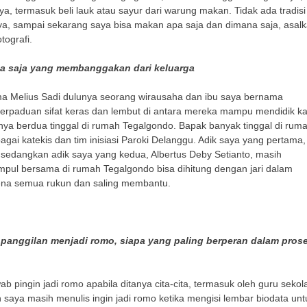
ya, termasuk beli lauk atau sayur dari warung makan. Tidak ada tradisi
, sampai sekarang saya bisa makan apa saja dan dimana saja, asal
tografi.
a saja yang membanggakan dari keluarga
a Melius Sadi dulunya seorang wirausaha dan ibu saya bernama
Perpaduan sifat keras dan lembut di antara mereka mampu mendidik k
anya berdua tinggal di rumah Tegalgondo. Bapak banyak tinggal di ruma
gai katekis dan tim inisiasi Paroki Delanggu. Adik saya yang pertama,
 sedangkan adik saya yang kedua, Albertus Deby Setianto, masih
ul bersama di rumah Tegalgondo bisa dihitung dengan jari dalam
ena semua rukun dan saling membantu.
panggilan menjadi romo, siapa yang paling berperan dalam pros
pingin jadi romo apabila ditanya cita-cita, termasuk oleh guru sekol
saya masih menulis ingin jadi romo ketika mengisi lembar biodata unt