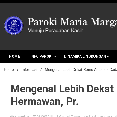
Skip
to
content
MENUJU PERADABAN KASIH
Paroki Mari
HOME
INFO PAROKI
DINAMIKA LINGKUNGAN
Home
Informasi
Mengenal Lebih Dekat Romo Antonius Dad
Mengenal Lebih Dekat
Hermawan, Pr.
yusupriyas
08/06/2018
in
Informasi
Tagged
gerejakalasan
,
romoda