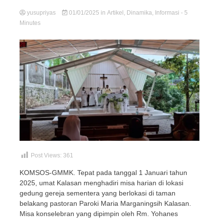
yusupriyas
01/01/2025
in
Artikel
,
Dinamika
,
Informasi
- 5
Minutes
Post Views:
361
KOMSOS-GMMK. Tepat pada tanggal 1 Januari tahun
2025, umat Kalasan menghadiri misa harian di lokasi
gedung gereja sementera yang berlokasi di taman
belakang pastoran Paroki Maria Marganingsih Kalasan.
Misa konselebran yang dipimpin oleh Rm. Yohanes