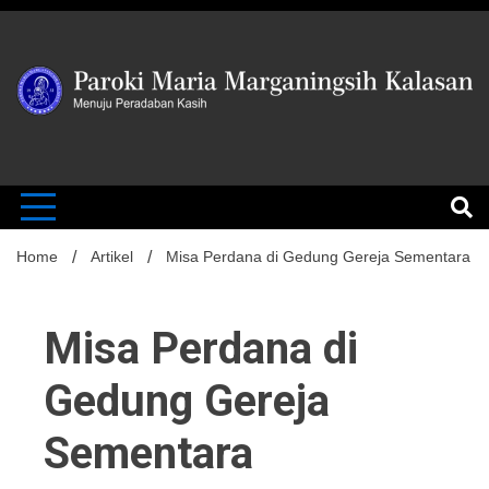
Skip
to
content
MENUJU PERADABAN KASIH
Paroki Mari
Marganingsi
Home
Artikel
Misa Perdana di Gedung Gereja Sementara
Misa Perdana di
Kalasan
Gedung Gereja
Sementara