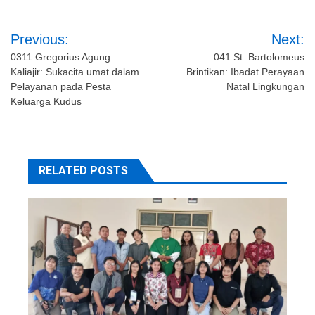
Post
Previous:
Next:
navigation
0311 Gregorius Agung
041 St. Bartolomeus
Kaliajir: Sukacita umat dalam
Brintikan: Ibadat Perayaan
Pelayanan pada Pesta
Natal Lingkungan
Keluarga Kudus
RELATED POSTS