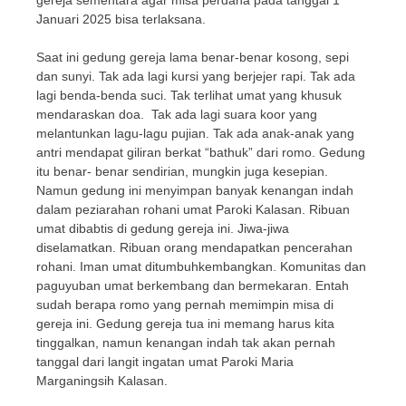
gereja sementara agar misa perdana pada tanggal 1
Januari 2025 bisa terlaksana.
Saat ini gedung gereja lama benar-benar kosong, sepi
dan sunyi. Tak ada lagi kursi yang berjejer rapi. Tak ada
lagi benda-benda suci. Tak terlihat umat yang khusuk
mendaraskan doa. Tak ada lagi suara koor yang
melantunkan lagu-lagu pujian. Tak ada anak-anak yang
antri mendapat giliran berkat “bathuk” dari romo. Gedung
itu benar- benar sendirian, mungkin juga kesepian.
Namun gedung ini menyimpan banyak kenangan indah
dalam peziarahan rohani umat Paroki Kalasan. Ribuan
umat dibabtis di gedung gereja ini. Jiwa-jiwa
diselamatkan. Ribuan orang mendapatkan pencerahan
rohani. Iman umat ditumbuhkembangkan. Komunitas dan
paguyuban umat berkembang dan bermekaran. Entah
sudah berapa romo yang pernah memimpin misa di
gereja ini. Gedung gereja tua ini memang harus kita
tinggalkan, namun kenangan indah tak akan pernah
tanggal dari langit ingatan umat Paroki Maria
Marganingsih Kalasan.