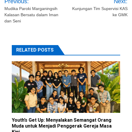
Previous:
Next:
navigation
Mudika Paroki Marganingsih
Kunjungan Tim Supervisi KAS
Kalasan Bersatu dalam Iman
ke GMK
dan Seni
RELATED POSTS
Youth’s Get Up: Menyalakan Semangat Orang
Muda untuk Menjadi Penggerak Gereja Masa
Kini