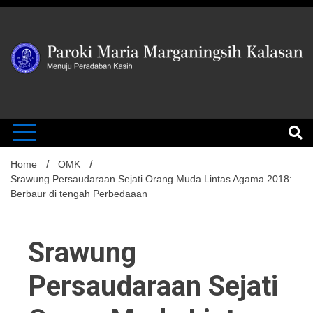
Skip
to
content
MENUJU PERADABAN KASIH
Paroki Mari
Marganingsi
Home
OMK
Srawung Persaudaraan Sejati Orang Muda Lintas Agama 2018:
Berbaur di tengah Perbedaaan
Kalasan
Srawung
Persaudaraan Sejati