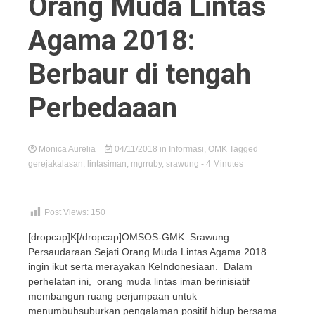
Orang Muda Lintas
Agama 2018:
Berbaur di tengah
Perbedaaan
Monica Aurelia
04/11/2018
in
Informasi
,
OMK
Tagged
gerejakalasan
,
lintasiman
,
mgrruby
,
srawung
- 4 Minutes
Post Views:
150
[dropcap]K[/dropcap]OMSOS-GMK. Srawung
Persaudaraan Sejati Orang Muda Lintas Agama 2018
ingin ikut serta merayakan KeIndonesiaan. Dalam
perhelatan ini, orang muda lintas iman berinisiatif
membangun ruang perjumpaan untuk
menumbuhsuburkan pengalaman positif hidup bersama.