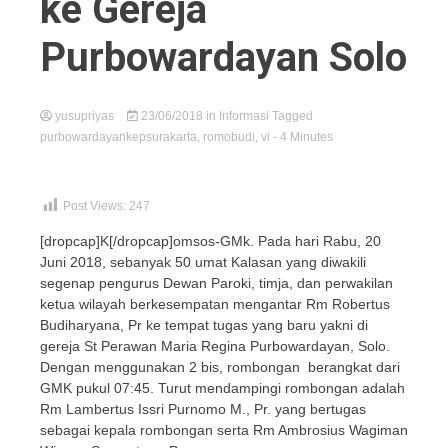
ke Gereja
Purbowardayan Solo
yusupriyas
23/06/2018
in
Informasi
Tagged
purbowardayankepsurakarta
,
romobudi
,
vi
- 4 Minutes
Post Views:
247
[dropcap]K[/dropcap]omsos-GMk. Pada hari Rabu, 20
Juni 2018, sebanyak 50 umat Kalasan yang diwakili
segenap pengurus Dewan Paroki, timja, dan perwakilan
ketua wilayah berkesempatan mengantar Rm Robertus
Budiharyana, Pr ke tempat tugas yang baru yakni di
gereja St Perawan Maria Regina Purbowardayan, Solo.
Dengan menggunakan 2 bis, rombongan berangkat dari
GMK pukul 07:45. Turut mendampingi rombongan adalah
Rm Lambertus Issri Purnomo M., Pr. yang bertugas
sebagai kepala rombongan serta Rm Ambrosius Wagiman