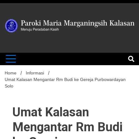
Skip
to
content
MENUJU PERADABAN KASIH
Paroki Mari
Marganingsi
Home
Informasi
Umat Kalasan Mengantar Rm Budi ke Gereja Purbowardayan
Solo
Kalasan
Umat Kalasan
Mengantar Rm Budi