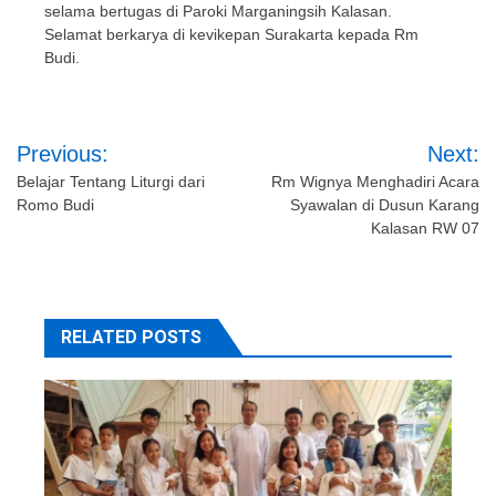
selama bertugas di Paroki Marganingsih Kalasan.
Selamat berkarya di kevikepan Surakarta kepada Rm
Budi.
Post
Previous:
Next:
navigation
Belajar Tentang Liturgi dari
Rm Wignya Menghadiri Acara
Romo Budi
Syawalan di Dusun Karang
Kalasan RW 07
RELATED POSTS