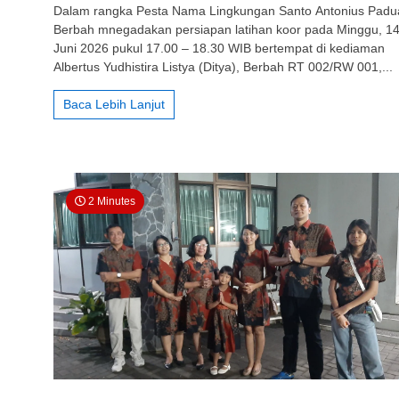
Dalam rangka Pesta Nama Lingkungan Santo Antonius Padu
St.
Berbah mnegadakan persiapan latihan koor pada Minggu, 1
Antonius
Juni 2026 pukul 17.00 – 18.30 WIB bertempat di kediaman
Padua
Berbah:
Albertus Yudhistira Listya (Ditya), Berbah RT 002/RW 001,...
Latihan
Koor
Baca Lebih Lanjut
Persiapan
Pesta
Nama
Lingkungan
Santo
Antonius
2 Minutes
Padua
Berbah