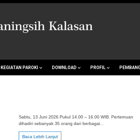
a Marganingsi
KEGIATAN PAROKI
DOWNLOAD
PROFIL
PEMBANG
Sabtu, 13 Juni 2026 Pukul 14.00 – 16.00 WIB. Pertemuan
Pertemuan
Ibu
dihadiri sebanyak 35 orang dari berbagai...
–
Ibu
Baca Lebih Lanjut
Wilayah