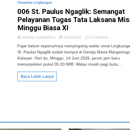
Dinamika Lingkungan
006 St. Paulus Ngaglik: Semangat
Pelayanan Tugas Tata Laksana Mis
Minggu Biasa XI
on
Andreas Sudihartono
15/06/2026
0 Comment
006
Fajar belum sepenuhnya menyingsing waktu umat Lingkung
St.
St. Paulus Ngaglik sudah kumpul di Gereja Maria Marganings
Paulus
Kalasan. Hari itu, Minggu, 14 Juni 2026, jarum jam baru
Ngaglik:
Semangat
menunjukkan pukul 05:20 WIB. Walau masih pagi buta,...
Pelayanan
Tugas
Baca Lebih Lanjut
Tata
Laksana
Misa
Minggu
Biasa
XI