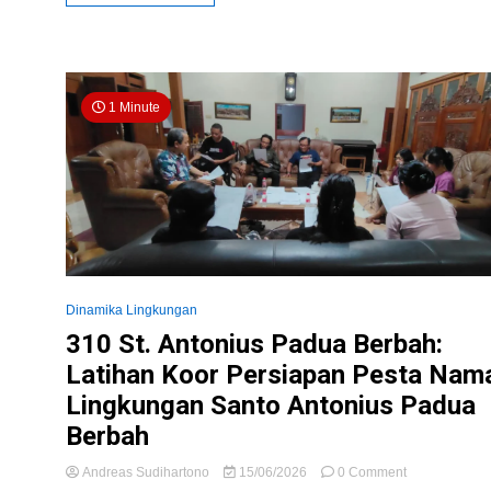
–
WKRI
Ranting
Berbah
:
1 Minute
Pembuatan
Hantaran
Dinamika Lingkungan
310 St. Antonius Padua Berbah:
Latihan Koor Persiapan Pesta Nam
Lingkungan Santo Antonius Padua
Berbah
on
Andreas Sudihartono
15/06/2026
0 Comment
310