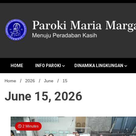
Skip
to
content
MENUJU PERADABAN KASIH
Paroki Mari
HOME
INFO PAROKI
DINAMIKA LINGKUNGAN
Home
2026
June
15
June 15, 2026
2 Minutes