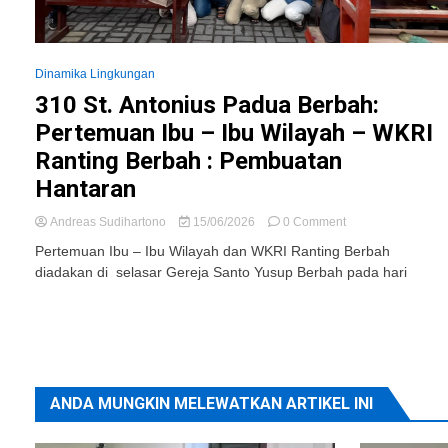
Dinamika Lingkungan
310 St. Antonius Padua Berbah:
Pertemuan Ibu – Ibu Wilayah – WKRI
Ranting Berbah : Pembuatan
Hantaran
on
Andreas Sudihartono
15/06/2026
0 Comment
310
Pertemuan Ibu – Ibu Wilayah dan WKRI Ranting Berbah
St.
diadakan di selasar Gereja Santo Yusup Berbah pada hari
Antonius
Padua
Berbah:
ANDA MUNGKIN MELEWATKAN ARTIKEL INI