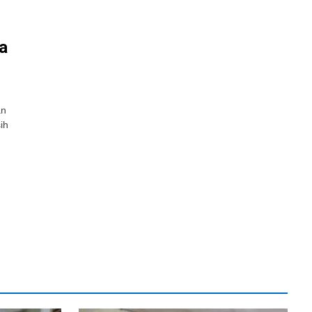
a
an
ih