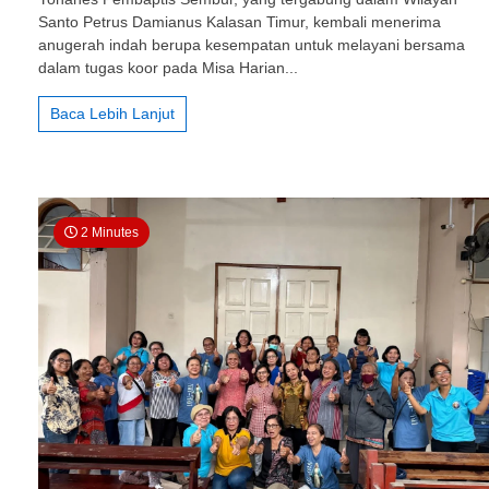
Bartolomeus
Santo Petrus Damianus Kalasan Timur, kembali menerima
Brintikan:
Harmoni
anugerah indah berupa kesempatan untuk melayani bersama
Pujian
dalam tugas koor pada Misa Harian...
yang
Menghidupkan
Baca Lebih Lanjut
Sabda
Tuhan
2 Minutes