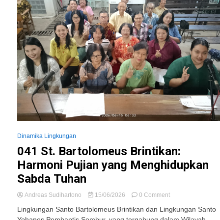
Dinamika Lingkungan
041 St. Bartolomeus Brintikan:
Harmoni Pujian yang Menghidupkan
Sabda Tuhan
on
Andreas Sudihartono
15/06/2026
0 Comment
041
Lingkungan Santo Bartolomeus Brintikan dan Lingkungan Santo
St.
Yohanes Pembaptis Sembur, yang tergabung dalam Wilayah