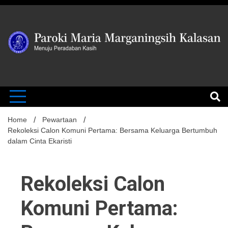
Skip
to
content
MENUJU PERADABAN KASIH
Paroki Mari
Marganingsi
Home
Pewartaan
Rekoleksi Calon Komuni Pertama: Bersama Keluarga Bertumbuh
dalam Cinta Ekaristi
Kalasan
Rekoleksi Calon
Komuni Pertama: