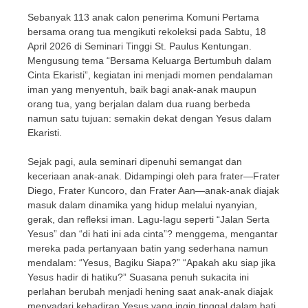
Sebanyak 113 anak calon penerima Komuni Pertama
bersama orang tua mengikuti rekoleksi pada Sabtu, 18
April 2026 di Seminari Tinggi St. Paulus Kentungan.
Mengusung tema “Bersama Keluarga Bertumbuh dalam
Cinta Ekaristi”, kegiatan ini menjadi momen pendalaman
iman yang menyentuh, baik bagi anak-anak maupun
orang tua, yang berjalan dalam dua ruang berbeda
namun satu tujuan: semakin dekat dengan Yesus dalam
Ekaristi.
Sejak pagi, aula seminari dipenuhi semangat dan
keceriaan anak-anak. Didampingi oleh para frater—Frater
Diego, Frater Kuncoro, dan Frater Aan—anak-anak diajak
masuk dalam dinamika yang hidup melalui nyanyian,
gerak, dan refleksi iman. Lagu-lagu seperti “Jalan Serta
Yesus” dan “di hati ini ada cinta”? menggema, mengantar
mereka pada pertanyaan batin yang sederhana namun
mendalam: “Yesus, Bagiku Siapa?” “Apakah aku siap jika
Yesus hadir di hatiku?” Suasana penuh sukacita ini
perlahan berubah menjadi hening saat anak-anak diajak
menyadari kehadiran Yesus yang ingin tinggal dalam hati