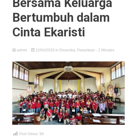
Bersama Keluarga
Bertumbuh dalam
Cinta Ekaristi
admin
22/04/2026
in
Dinamika
,
Pewartaan
- 2 Minutes
Post Views:
99