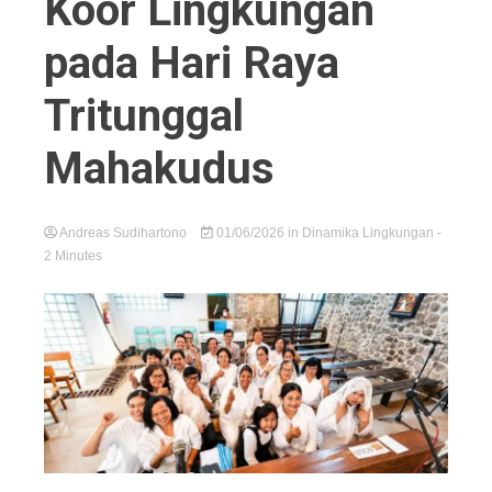
Koor Lingkungan
pada Hari Raya
Tritunggal
Mahakudus
Andreas Sudihartono
01/06/2026
in
Dinamika Lingkungan
-
2 Minutes