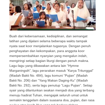
Buah dari kebersamaan, kedisiplinan, dan semangat
latihan yang dijalani selama beberapa waktu tampak
nyata saat koor menjalankan tugasnya. Dengan penuh
penghayatan dan kekompakan, para anggota koor
mempersembahkan nyanyian yang mengalun indah,
mengiringi setiap bagian liturgi dengan penuh makna.
Lagu-lagu yang dibawakan antara lain “Hymne
Marganingsih”, lagu perarakan masuk “Karya Tritunggal”
(Madah Bakti No. 484), lagu komuni “Pujian” (Madah
Bakti No. 206) dan “Yang Makan Daging-Ku” (Madah
Bakti No. 292), serta lagu penutup “Lagu Pujian”. Setiap
syair yang dilantunkan seakan menjadi doa yang terbang
menuju hadirat Tuhan, mengajak seluruh umat untuk
semakin tenggelam dalam suasana doa, pujian, dan rasa
syukur atas kasih-Nya yang tak berkesudahan.