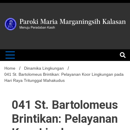
Skip
to
content
MENUJU PERADABAN KASIH
Paroki Mari
Marganingsi
Home
Dinamika Lingkungan
041 St. Bartolomeus Brintikan: Pelayanan Koor Lingkungan pada
Hari Raya Tritunggal Mahakudus
Kalasan
041 St. Bartolomeus
Brintikan: Pelayanan