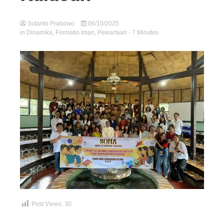
Sutanto Prabowo
06/10/2025
in
Dinamika
,
Formatio Iman
,
Pewartaan
- 7 Minutes
Post Views:
30