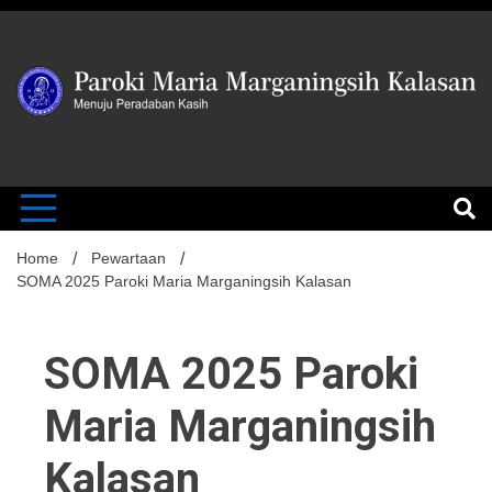
Skip
to
content
MENUJU PERADABAN KASIH
Paroki Mari
Marganingsi
Home
Pewartaan
SOMA 2025 Paroki Maria Marganingsih Kalasan
Kalasan
SOMA 2025 Paroki
Maria Marganingsih
Kalasan