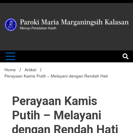
Skip
to
content
MENUJU PERADABAN KASIH
Paroki Mari
Marganingsi
Home
Artikel
Perayaan Kamis Putih – Melayani dengan Rendah Hati
Kalasan
Perayaan Kamis
Putih – Melayani
dengan Rendah Hati